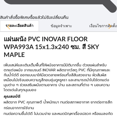
สินค้าสั่งซื้อพิเศษซื้อแล้วไม่รับเปลี่ยนคืน
รายละเอียดสินค้า
ข้อมูลจำเพาะ
เงื่อนไขการติดตั้ง
แผ่นผนัง PVC INOVAR FLOOR
WPA993A 15x1.3x240 ซม. สี SKY
MAPLE
เพิ่มเสน่ห์และเติมเต็มพื้นที่ให้ผนังอาคารมีมิติมากขึ้น ด้วยแผ่นสำหรับ
ตกแต่งผนัง จากแบรนด์ INOVAR ผลิตจากวัสดุ PVC ที่มีคุณภาพและ
กันน้ำได้ดี ออกแบบมาให้มีลวดลายพร้อมทั้งสีสันสวยงาม ผิวสัมผัส
เหมือนไม้จริงมอบความรูสึกอบอุ่นดูหรูหรา และสามารถนำไปใช้ตกแต่ง
มุมต่าง ๆ ช่วยเสริมผนังตามอาคาร บ้าน และสถานที่ต่าง ๆ มอบความ
โดดเด่นในทุกมุมมอง
คุณสมบัติ
ผลิตจาก PVC คุณภาพดี น้ำหนักเบา ทนต่อสภาพอากาศ ยากต่อการสึก
กร่อนจากการใช้งาน
ทนต่อความชื้นได้ดี ไม่บวมง่าย และหมดปัญหาเรื่องปลวก หรือแมลงกัด