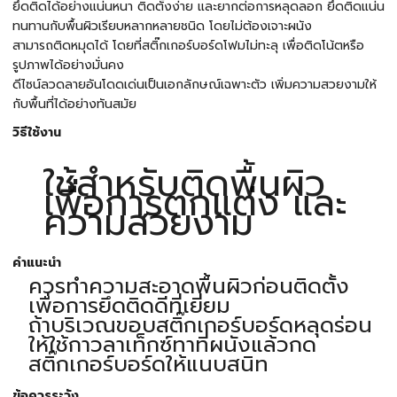
ยึดติดได้อย่างแน่นหนา ติดตั้งง่าย และยากต่อการหลุดลอก ยึดติดแน่น
ทนทานกับพื้นผิวเรียบหลากหลายชนิด โดยไม่ต้องเจาะผนัง
สามารถติดหมุดได้ โดยที่สติ๊กเกอร์บอร์ดโฟมไม่ทะลุ เพื่อติดโน้ตหรือ
รูปภาพได้อย่างมั่นคง
ดีไซน์ลวดลายอันโดดเด่นเป็นเอกลักษณ์เฉพาะตัว เพิ่มความสวยงามให้
กับพื้นที่ได้อย่างทันสมัย
วิธีใช้งาน
ใช้สำหรับติดพื้นผิว
เพื่อการตกแต่ง และ
ความสวยงาม
คำแนะนำ
ควรทำความสะอาดพื้นผิวก่อนติดตั้ง
เพื่อการยึดติดดีที่เยี่ยม
ถ้าบริเวณขอบสติ๊กเกอร์บอร์ดหลุดร่อน
ให้ใช้กาวลาเท็กซ์ทาที่ผนังแล้วกด
สติ๊กเกอร์บอร์ดให้แนบสนิท
ข้อควรระวัง