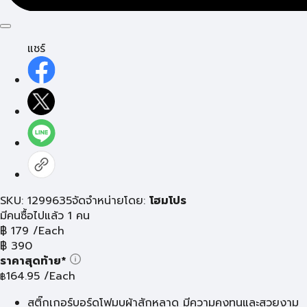
แชร์
SKU: 1299635
จัดจำหน่ายโดย:
โฮมโปร
มีคนซื้อไปแล้ว 1 คน
฿
179
/Each
฿
390
ราคาสุดท้าย*
164.95
/Each
฿
สติ๊กเกอร์บอร์ดโฟมบุผ้าสักหลาด มีความคงทนและสวยงาม