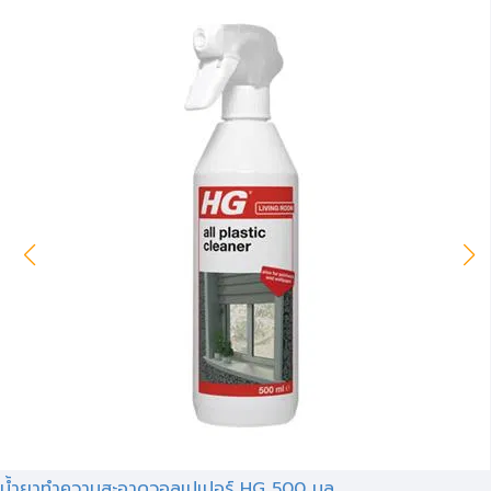
น้ำยาทำความสะอาดวอลเปเปอร์ HG 500 มล.