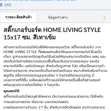
฿ 265
รายละเอียดสินค้า
ข้อมูลจำเพาะ
สติ๊กเกอร์บอร์ด HOME LIVING STYLE
15x17 ซม. สีเทาเข้ม
สร้างความโดดเด่นมีสไตล์ให้ห้องของคุณด้วย สติ๊กเกอร์บอร์ด จาก
HOME LIVING STYLE ที่ผสมผสานฟังก์ชันและการตกแต่งไว้ในหนึ่ง
เดียว รูปทรงเลขาคณิตสุดโมเดิร์นช่วยให้คุณสามารถจัดเรียง ผสม และ
ต่อเติมได้อย่างอิสระตามขนาดพื้นที่และจินตนาการของคุณ และยัง
สามารถใช้เป็น บอร์ดปักหมุด สำหรับติดรูปภาพ โน้ต หรือเตือนความจำ
ได้อย่างง่ายดาย สามารถติดตั้งง่ายด้วยตัวเอง เหมาะสำหรับห้องทำงาน
สตูดิโอ หรือการตกแต่งมุมมองใหม่ ๆ ในบ้านให้สวยงามน่าดู มี
บรรยากาศที่ดีขึ้น เปลี่ยนผนังที่ว่างเปล่าให้กลายเป็นพื้นที่สร้างสรรค์
พร้อมจุดประกายไอเดียใหม่ ๆ ในทุกวัน
คุณสมบัติ
สติ๊กเกอร์บอร์ดโฟมบุผ้าสักหลาด มีความคงทนและสวยงาม ใช้สำหรับ
การแสดงภาพถ่าย ข้อความ และตกแต่งผนัง
มาพร้อมเทปกาวจำนวน 27 ชิ้น สำหรับการยึดติดผนัง เทปกาวสามารถ