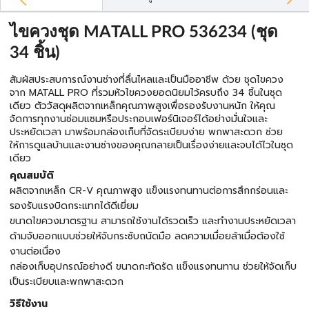
ไขควงชุด MATALL PRO 536234 (ชุด
34 ชิ้น)
สัมผัสประสบการณ์งานช่างที่ลื่นไหลและเป็นมืออาชีพ ด้วย ชุดไขควง
จาก MATALL PRO ที่รวมหัวไขควงยอดนิยมไว้ครบถึง 34 ชิ้นในชุด
เดียว ตัววัสดุผลิตจากเหล็กคุณภาพสูงเพื่อรองรับงานหนัก ให้คุณ
จัดการทุกงานซ่อมแซมหรือประกอบเฟอร์นิเจอร์ได้อย่างมั่นใจและ
ประหยัดเวลา มาพร้อมกล่องเก็บที่จัดระเบียบง่าย พกพาสะดวก ช่วย
ให้การดูแลบ้านและงานช่างของคุณกลายเป็นเรื่องง่ายและจบได้ไวในชุด
เดียว
คุณสมบัติ
ผลิตจากเหล็ก CR-V คุณภาพสูง แข็งแรงทนทานต่อการสึกกร่อนและ
รองรับแรงบิดกระแทกได้ดีเยี่ยม
ขนาดไขควงมาตรฐาน สามารถใช้งานได้รวดเร็ว และทำงานประหยัดเวลา
ด้ามจับออกแบบช่วยให้จับกระชับถนัดมือ ลดความเมื่อยล้าเมื่อต้องใช้
งานต่อเนื่อง
กล่องเก็บอุปกรณ์อย่างดี ขนาดกะทัดรัด แข็งแรงทนทาน ช่วยให้จัดเก็บ
เป็นระเบียบและพกพาสะดวก
วิธีใช้งาน