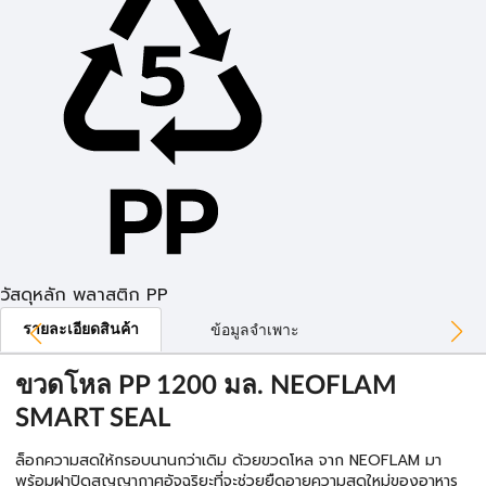
วัสดุหลัก พลาสติก PP
รายละเอียดสินค้า
ข้อมูลจำเพาะ
ขวดโหล PP 1200 มล. NEOFLAM
SMART SEAL
ล็อกความสดให้กรอบนานกว่าเดิม ด้วยขวดโหล จาก NEOFLAM มา
พร้อมฝาปิดสุญญากาศอัจฉริยะที่จะช่วยยืดอายุความสดใหม่ของอาหาร