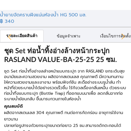
น้ำยาขจัดคราบฝังแน่นห้องน้ำ HG 500 มล.
฿ 340
รายละเอียดสินค้า
ข้อมูลจำเพาะ
เงื่อนไขการติดตั้ง
ชุด Set ท่อน้ำทิ้งอ่างล้างหน้ากระปุก
RASLAND VALUE-BA-25-25 25 ซม.
ชุด Set ท่อน้ำทิ้งอ่างลล้างหน้าแบบกระปุก จาก RASLAND ยกระดับสุข
อนามัยและความสวยงาม ผลิตจากสเตนเลส คุณภาพดี มีความทนทาน
ให้ความสวยงามและเงางาม พร้อมฟังก์ชัน สะดืออ่างระบบรูน้ำล้น ทำ
หน้าที่ช่วยระบายน้ำได้อย่างรวดเร็วขึ้น ไร้กังวลเรื่องกลิ่นเหม็น ด้วยระบบ
ท่อน้ำทิ้งแบบกระปุก (Bottle Trap) ที่ออกแบบมาเพื่อ ลดกลิ่นจากท่อ
ระบายน้ำย้อนกลับ ขึ้นมารบกวนภายในห้องน้ำ
คุณสมบัติ
ผลิตจากสเตนเลส 304 คุณภาพดี ทนต่อการกัดกร่อน อายุการใช้งาน
ยาวนาน
ปลายท่อรูปทรงถ้วยกระปุกขนาดท่อยาว 25 ซม.สามารถดักตะกอนได้