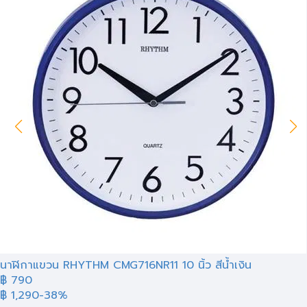
นาฬิกาแขวน RHYTHM CMG716NR11 10 นิ้ว สีน้ำเงิน
฿ 790
฿ 1,290
-38%