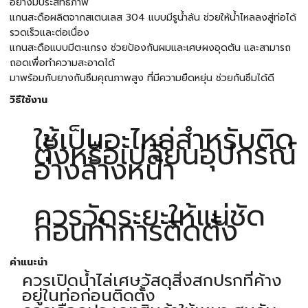
อย่างมีประสิทธิภาพ
แกนสะดือผลิตจากสเตนเลส 304 แบบมีรูน้ำล้น ช่วยให้น้ำไหลลงสู่ท่อได้
รวดเร็วและต่อเนื่อง
แกนสะดือแบบมีตะแกรง ช่วยป้องกันผมและเศษผงอุดตัน และสามารถ
ถอดเพื่อทำความสะอาดได้
มาพร้อมกับยางกันซึมคุณภาพสูง ที่มีความยืดหยุ่น ช่วยกันซึมได้ดี
วิธีใช้งาน
ใช้เป็นอะไหล่สำหรับติด
ตั้งหรือเปลี่ยนอุปกรณ์
อ่างล้างหน้า
ควรวัดระยะให้แน่ชัด
ก่อนทำการติดตั้ง
คำแนะนำ
ควรเปิดน้ำไล่เศษวัสดุสิ่งสกปรกที่ค้าง
อยู่ในท่อก่อนติดตั้ง