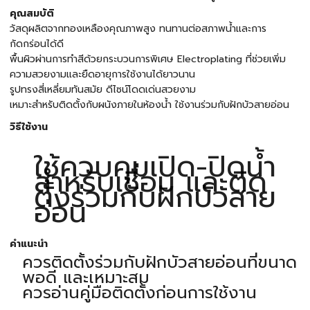
คุณสมบัติ
วัสดุผลิตจากทองเหลืองคุณภาพสูง ทนทานต่อสภาพน้ำและการ
กัดกร่อนได้ดี
พื้นผิวผ่านการทําสีด้วยกระบวนการพิเศษ Electroplating ที่ช่วยเพิ่ม
ความสวยงามและยืดอายุการใช้งานได้ยาวนาน
รูปทรงสี่เหลี่ยมทันสมัย ดีไซน์โดดเด่นสวยงาม
เหมาะสำหรับติดตั้งกับผนังภายในห้องน้ำ ใช้งานร่วมกับฝักบัวสายอ่อน
วิธีใช้งาน
ใช้ควบคุมเปิด-ปิดน้ำ
สำหรับเชื่อม และติด
ตั้งร่วมกับฝักบัวสาย
อ่อน
คำแนะนำ
ควรติดตั้งร่วมกับฝักบัวสายอ่อนที่ขนาด
พอดี และเหมาะสม
ควรอ่านคู่มือติดตั้งก่อนการใช้งาน