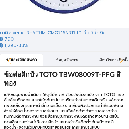
นาฬิกาแขวน RHYTHM CMG716NR11 10 นิ้ว สีน้ำเงิน
฿ 790
฿ 1,290
-38%
รายละเอียดสินค้า
ข้อมูลจำเพาะ
เงื่อนไขการติดตั้ง
ข้อต่อฝักบัว TOTO TBW08009T-PFG สี
ทอง
เปลี่ยนมุมอาบน้ำเดิมๆ ให้ดูดีมีสไตล์ ด้วยข้อต่อฝักบัว จาก TOTO ทรง
สี่เหลี่ยมที่ออกแบบมาให้ดูทันสมัยและเรียบง่ายในเวลาเดียวกัน ผลิตจาก
ทองเหลืองคุณภาพดี มีความแข็งแรง เคลือบผิวด้วยการทําสีแบบพิเศษ
ช่วยให้ห้องน้ำดูสวยงามอยู่เสมอ แถมยังเช็ดล้างทำความสะอาดง่าย
ทนทานต่อการใช้งาน ช่วยยืดอายุในการใช้งานได้อย่างยาวนาน ใช้เป็น
ทางเชื่อมระหว่างน้ำกับสายฝักบัว เหมาะสำหรับติดตั้งกับผนังภายใน
ห้องน้ำ ใช้งานร่วมกับฝักบัวสายอ่อนได้หลากหลายรูปแบบ