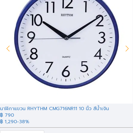
นาฬิกาแขวน RHYTHM CMG716NR11 10 นิ้ว สีน้ำเงิน
฿ 790
฿ 1,290
-38%