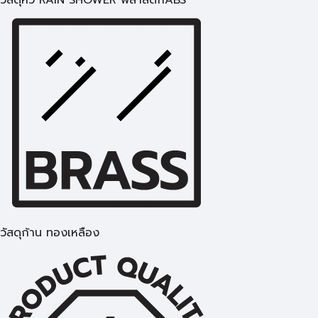
วัสดุหัว RAIN SHOWER พลาสติกABS
วัสดุก้าน ทองเหลือง