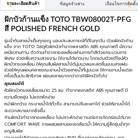
รายละเอียดสินค้า
ข้อมูลจำเพาะ
เงื่อนไขการติดตั้ง
ฝักบัวก้านแข็ง TOTO TBW08002T-PFG
สี POLISHED FRENCH GOLD
ชุ่มฉ่ำกับสายน้ำเต็มทุกอณู มอบประสบการณ์ที่ดีในทุกวัน ด้วยฝักบัวก้าน
แข็ง จาก TOTO วัสดุหัวฝักบัวทำจากพลาสติก ABS คุณภาพดี มีความ
เหนียวทนทาน ตัวก้านทำจากทองเหลืองผ่านการทําสีด้วยกระบวนการ
พิเศษ ช่วยเพิ่มความสวยงาม ใช้งานได้ยาวนาน โดดเด่นด้วยดีไซน์หัว
ฝักบัวทรงเหลี่ยม ให้คุณสัมผัสสายน้ำได้นุ่มนวลและสดชื่นแบบสายฝน
ช่วยให้คุณผ่อนคลายขณะอาบน้ำด้วยสายน้ำที่นุ่มนวล ให้การอาบน้ำแต่ละ
ครั้งเต็มประสิทธิภาพ ผ่อนคลายมากกว่าการใช้ฝักบัวทั่วไป
คุณสมบัติ
หัวฝักบัวทรงเหลี่ยมขนาด 25 ซม. ทำจากพลาสติก ABS คุณภาพดี มี
ความยืดหยุ่น ไม่แตกหักง่าย
หน้าฝักกว้าง กระจายน้ำได้ทั่วถึง สามารถปรับองศาได้ ช่วยให้อาบน้ำได้
สะดวกสบายมากยิ่งขึ้น
ก้านฝักบัวทำจากทองเหลือง ไม่เปราะหักง่าย ทนต่อการกัดกร่อนได้มาก
COMFORT WAVE การผสมผสานของเกลียวน้ำ ให้ความรู้สึกชุ่มฉ่ำทุก
อณูสัมผัส
ผ่านการทําสีด้วยกระบวนการพิเศษ PVD ที่ทนต่อการกัดกร่อน, การ