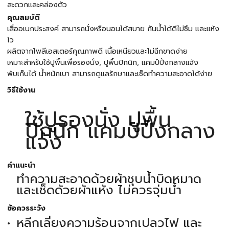
สะดวกและคล่องตัว
คุณสมบัติ
เสื่ออเนกประสงค์ สามารถนั่งหรือนอนได้สบาย กันน้ำได้ดีไม่ซึม และแห้ง
ไว
ผลิตจากโพลีเอสเตอร์คุณภาพดี เนื้อเหนียวและไม่ฉีกขาดง่าย
เหมาะสำหรับใช้ปูพื้นเพื่อรองนั่ง, ปูพื้นปิกนิก, แคมป์ปิ้งกลางแจ้ง
พับเก็บได้ น้ำหนักเบา สามารถดูแลรักษาและเช็ดทำความสะอาดได้ง่าย
วิธีใช้งาน
ใช้ปูรองนั่ง ปูพื้น
ปิกนิก แคมป์ปิ้งกลาง
แจ้ง
คำแนะนำ
ทำความสะอาดด้วยผ้าชุบน้ำบิดหมาด
และเช็ดด้วยผ้าแห้ง ไม่ควรจุ่มน้ำ
ข้อควรระวัง
หลีกเลี่ยงความร้อนจากเปลวไฟ และ