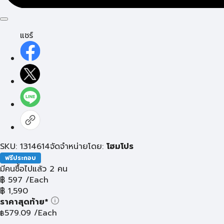
แชร์
SKU: 1314614
จัดจำหน่ายโดย:
โฮมโปร
ฟรีประกอบ
มีคนซื้อไปแล้ว 2 คน
฿
597
/Each
฿
1,590
ราคาสุดท้าย*
579.09
/Each
฿