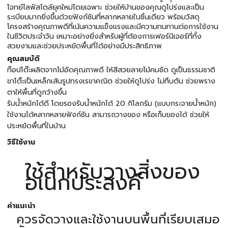
โจทย์ไลฟ์สไตล์ยุคใหม่โดยเฉพาะ ช่วยให้บ้านของคุณดูโปร่งและเป็น
ระเบียบมากยิ่งขึ้นด้วยฟังก์ชันที่หลากหลายในชิ้นเดียว พร้อมวัสดุ
โครงสร้างคุณภาพดีที่เน้นความแข็งแรงและมีความทนทานต่อการใช้งาน
ในชีวิตประจำวัน เหมาะอย่างยิ่งสำหรับผู้ที่ต้องการเฟอร์นิเจอร์ที่ทั้ง
สวยงามและช่วยประหยัดพื้นที่ได้อย่างมีประสิทธิภาพ
คุณสมบัติ
ท็อปโต๊ะผลิตจากไม้อัดคุณภาพดี ให้สีสวยลายไม้คมชัด ดูเป็นธรรมชาติ
ขาโต๊ะเป็นเหล็กเส้นรูปทรงเรขาคณิต ช่วยให้ดูโปร่ง ไม่ทึบตัน ช่วยพราง
ตาให้พื้นที่ดูกว้างขึ้น
รับน้ำหนักได้ดี โดยรองรับน้ำหนักได้ 20 กิโลกรัม (แบบกระจายน้ำหนัก)
ใช้งานได้หลากหลายฟังก์ชัน สามารถวางของ หรือเก็บของได้ ช่วยให้
ประหยัดพื้นที่ในบ้าน
วิธีใช้งาน
ใช้สำหรับวางสิ่งของ
อเนกประสงค์
คำแนะนำ
ควรจัดวางและใช้งานบนพื้นที่เรียบเสมอ