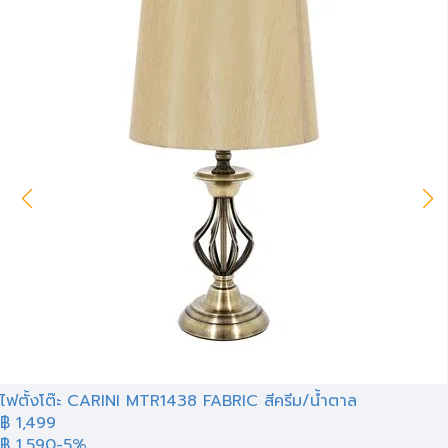
ไฟตั้งโต๊ะ CARINI MTR1438 FABRIC สีครีม/น้ำตาล
฿ 1,499
฿ 1,590
-5%