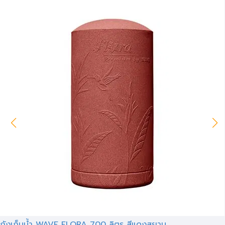
ถังเก็บน้ำ WAVE FLORA 700 ลิตร สีแดงสยาม