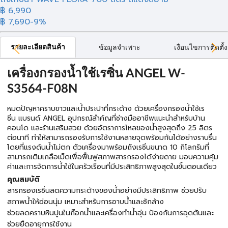
฿ 6,990
฿ 7,690
-9%
รายละเอียดสินค้า
ข้อมูลจำเพาะ
เงื่อนไขการติดตั้ง
เครื่องกรองน้ำใช้เรซิ่น ANGEL W-
S3564-F08N
หมดปัญหาคราบขาวและน้ำประปาที่กระด้าง ด้วยเครื่องกรองน้ำใช้เร
ซิ่น แบรนด์ ANGEL อุปกรณ์สำคัญที่ช่างมืออาชีพแนะนำสำหรับบ้าน
คอนโด และร้านเสริมสวย ด้วยอัตราการไหลของน้ำสูงสุดถึง 25 ลิตร
ต่อนาที ทำให้สามารถรองรับการใช้งานหลายจุดพร้อมกันได้อย่างราบรื่น
โดยที่แรงดันน้ำไม่ตก ตัวเครื่องมาพร้อมถังเรซิ่นขนาด 10 กิโลกรัมที่
สามารถเติมเกลือเม็ดเพื่อฟื้นฟูสภาพสารกรองได้ง่ายดาย มอบความคุ้ม
ค่าและการจัดการน้ำใช้ในครัวเรือนที่มีประสิทธิภาพสูงสุดในขั้นตอนเดียว
คุณสมบัติ
สารกรองเรซิ่นลดความกระด้างของน้ำอย่างมีประสิทธิภาพ ช่วยปรับ
สภาพน้ำให้อ่อนนุ่ม เหมาะสำหรับการอาบน้ำและซักล้าง
ช่วยลดคราบหินปูนในก๊อกน้ำและเครื่องทำน้ำอุ่น ป้องกันการอุดตันและ
ช่วยยืดอายุการใช้งาน