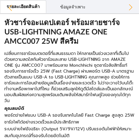
รายละเอียดสินค้า
ข้อมูลจำเพาะ
หัวชาร์จอะแดปเตอร์ พร้อมสายชาร์จ
USB-LIGHTNING AMAZE ONE
AMCC007 25W สีครีม
เปลี่ยนการชาร์จแบตเตอรี่ที่แสนธรรมดา ให้กลายเป็นช่วงเวลาที่เต็มไป
ด้วยความสดใสกับหัวชาร์จและสาย USB-LIGHTNING จาก AMAZE
ONE รุ่น AMCC007 มาพร้อมลาย Monchhichi ชุดชาร์จลิขสิทธิ์แท้
รองรับการชาร์จเร็ว 25W (Fast Charge) ผ่านพอร์ต USB-A มาตรฐาน
ตัวสายเป็นแบบ USB-A to USB-LIGHTNING คุณภาพสูง ช่วยให้การ
ชาร์จและการโอนย้ายข้อมูลเป็นเรื่องง่ายและรวดเร็ว ไม่ว่าจะวางไว้บนโต๊ะ
ทำงานหรือพกพาไปที่ไหน ก็ช่วยเสริมลุคให้ดูดีมีสไตล์และเป็นเอกลักษณ์
มอบสัมผัสแห่งความสุขพร้อมเติมพลังให้สมาร์ทโฟนคู่ใจของคุณได้ทุก
วัน
คุณสมบัติ
พอร์ตจ่ายไฟแบบ USB-A รองรับเทคโนโลยี Fast Charge สูงสุด 25W
ชาร์จไฟได้อย่างรวดเร็วและมีประสิทธิภาพ
ระบบจ่ายไฟอัจฉริยะ (Output 5V/9V/12V) ปรับแรงดันไฟฟ้าให้เหมาะ
สมกับอุปกรณ์ที่รองรับโดยอัตโนมัติ