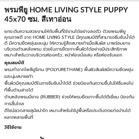
พรมพียู HOME LIVING STYLE PUPPY
45x70 ซม. สีเทาอ่อน
ยกระดับความสวยงามให้กับพื้นที่ใช้งานได้อย่างลงตัว ด้วยพรมพียู
คุณภาพดี จาก HOME LIVING STYLE มีคุณสมบัติที่สามารถซึมซับน้ำได้
ดี มีความยืดหยุ่นและนุ่ม ให้ความรู้สึกสบายเท้าเมื่อสัมผัส มาพร้อมยาง
บริเวณด้านหลังพรม ช่วยในการยึดเกาะพื้นผิวได้อย่างมีประสิทธิภาพ
เหมาะสำหรับวางบริเวณห้องครัว, หน้าห้องนั่งเล่น หรือห้องรับแขก
คุณสมบัติ
พรมทำจากโพลียูรีเทน (POLYURETHANE) พื้นผิวสัมผัสมีความยืดหยุ่น
และนุ่มสบายเท้า
พื้นผิวมีคุณสมบัติในการซึมซับน้ำได้ดี ช่วยป้องกันความชื้นไม่ให้ซึมลงไป
ที่พื้นด้านล่างได้
ด้านหลังพรมมียาง (RUBBER) ช่วยให้พรมยึดเกาะพื้นได้ดีเยี่ยม ป้องกัน
การลื่นไถล
ดีไซน์ลวดลายสุนัขน่ารัก เหมาะสำหรับใช้ปูพื้นหรือประดับตกแต่งบ้านได้
หลากหลายพื้นที่
วิธีใช้งาน