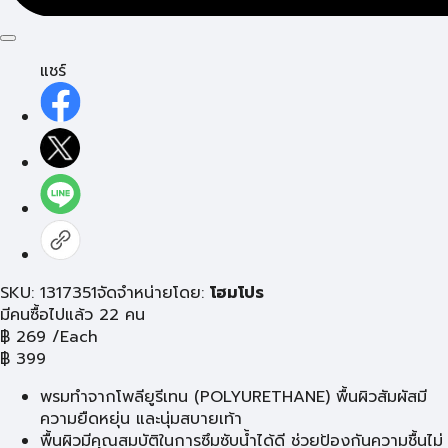
แชร์
SKU: 1317351
จัดจำหน่ายโดย:
โฮมโปร
มีคนซื้อไปแล้ว 22 คน
฿
269
/Each
฿
399
พรมทำจากโพลียูรีเทน (POLYURETHANE) พื้นผิวสัมผัสมี
ความยืดหยุ่น และนุ่มสบายเท้า
พื้นผิวมีคุณสมบัติในการซึมซับน้ำได้ดี ช่วยป้องกันความชื้นไม่