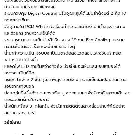
ขับเคลื่อนด้วยคอมเพรสเซอร์ขนาด 1/8 แรงม้า ให้ประสิทธิภาพการ
ทำความเย็นที่รวดเร็วและคงที่
ระบบควบคุม Digital Control ปรับอุณหภูมิได้แม่นยำตั้งแต่ 2 ถึง 10
องศาเซลเซียส
วัสดุภายใน PCM White ผิวเรียบทำความสะอาดง่าย แข็งแรงทนทาน
และช่วยกระจายความเย็นได้ดี
ระบบกระจายความเย็นประสิทธิภาพสูง ใช้ระบบ Fan Cooling กระจาย
ความเย็นได้รวดเร็วและสม่ำเสมอทั่วทั้งตู้
น้ำยาทำความเย็น R600a เป็นมิตรต่อสิ่งแวดล้อมและช่วยประหยัด
พลังงานได้ดียิ่งขึ้น
หลอดไฟ LED ภายในสว่างทั่วถึง ช่วยให้มองเห็นและหยิบหาของได้
สะดวกแม้ในที่มืด
กระจก Low-e 2 ชั้น คุณภาพสูง ช่วยรักษาความเย็นและป้องกันความ
ร้อนจากภายนอก
ปลอดภัยยิ่งขึ้นด้วยตะแกรงกันหนู ออกแบบมาเพื่อป้องกันความเสียหาย
ต่อระบบเครื่องในระยะยาว
น้ำหนักเครื่อง 31 กิโลกรัม ช่วยให้การติดตั้งและเคลื่อนย้ายทำได้อย่าง
สะดวกและรวดเร็ว
วิธีใช้งาน