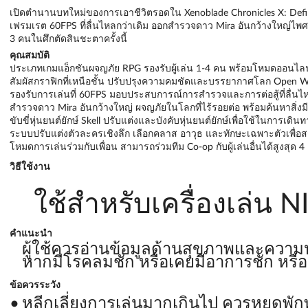
เปิดตำนานบทใหม่ของการเอาชีวิตรอดใน Xenoblade Chronicles X: Defin
เฟรมเรต 60FPS ที่ลื่นไหลกว่าเดิม ออกสำรวจดาว Mira อันกว้างใหญ่ไพศาล
3 คนในศึกตัดสินชะตาครั้งนี้
คุณสมบัติ
ประเภทเกมแอ็กชันผจญภัย RPG รองรับผู้เล่น 1-4 คน พร้อมโหมดออนไลน์
สัมผัสกราฟิกที่เหนือชั้น ปรับปรุงความคมชัดและบรรยากาศโลก Open W
รองรับการเล่นที่ 60FPS มอบประสบการณ์การสำรวจและการต่อสู้ที่ลื่น
สำรวจดาว Mira อันกว้างใหญ่ ผจญภัยในโลกที่ไร้รอยต่อ พร้อมค้นหาสิ่งม
ขับขี่หุ่นยนต์ยักษ์ Skell ปรับแต่งและบังคับหุ่นยนต์ยักษ์เพื่อใช้ในการเด
ระบบปรับแต่งตัวละครเชิงลึก เลือกคลาส อาวุธ และทักษะเฉพาะตัวเพื่
โหมดการเล่นร่วมกับเพื่อน สามารถร่วมทีม Co-op กับผู้เล่นอื่นได้สูงสุด 
วิธีใช้งาน
ใช้สำหรับเครื่องเล่
คำแนะนำ
ผู้ใช้ควรอ่านข้อมูลด้านสุขภาพและความปล
หากมีโรคลมชัก หรือเคยมีอาการชัก หรื
ข้อควรระวัง
หลีกเลี่ยงการเล่นมากเกินไป ควรหยุดพัก