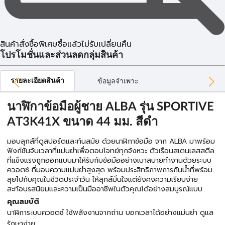
สินค้าสั่งซื้อพิเศษซื้อแล้วไม่รับเปลี่ยนคืน
โปรโมชั่นและส่วนลดกลุ่มสินค้า
รายละเอียดสินค้า
ข้อมูลจำเพาะ
นาฬิกาข้อมือผู้ชาย ALBA รุ่น SPORTIVE
AT3K41X ขนาด 44 มม. สีดำ
มอบลุกส์ที่ดูสปอร์ตและทันสมัย ด้วยนาฬิกาข้อมือ จาก ALBA มาพร้อม
ฟังก์ชันจับเวลาที่แม่นยำเพื่อตอบโจทย์ทุกจังหวะ ตัวเรือนสเตนเลสสตีล
ที่แข็งแรงถูกออกแบบมาให้รับกับข้อมืออย่างเบาสบายทำงานด้วยระบบ
ควอตซ์ ที่มอบความแม่นยำสูงสุด พร้อมประสิทธิภาพการกันน้ำที่พร้อม
ลุยไปกับคุณในชีวิตประจำวัน ให้ลุกส์มั่นใจแต่ยังคงความเรียบง่าย
สะท้อนรสนิยมและความเป็นมืออาชีพในตัวคุณได้อย่างสมบูรณ์แบบ
คุณสมบัติ
นาฬิการะบบควอตซ์ ใช้พลังงานจากถ่าน บอกเวลาได้อย่างแม่นยำ ดูแล
รักษาง่าย