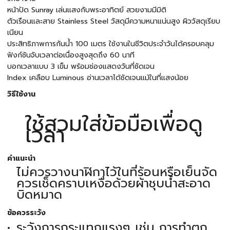
หน้าปัด Sunray เล่นแสงกับพระอาทิตย์ สวยงามมีมิติ
ตัวเรือนและสาย Stainless Steel วัสดุมีความหนาแน่นสูง ผิววัสดุเรียบ
เนียน
ประสิทธิภาพการกันน้ำ 100 เมตร ใช้งานในชีวิตประจำวันได้ครอบคลุม
ฟังก์ชันจับเวลาต่อเนื่องสูงสุดถึง 60 นาที
บอกเวลาแบบ 3 เข็ม พร้อมช่องแสดงวันที่ชัดเจน
Index เคลือบ Luminous อ่านเวลาได้ชัดเจนแม้ในที่แสงน้อย
วิธีใช้งาน
ใช้สวมใส่ข้อมือเพื่อดู
เวลา
คำแนะนำ
ไม่ควรวางนาฬิกาไว้ในที่ร้อนหรือเย็นจัด
ควรเช็ดคราบเหงื่อด้วยผ้าชุบน้ำสะอาด
บิดหมาด
ข้อควรระวัง
ระวังการกระแทกแรงๆ เช่น การทำตก