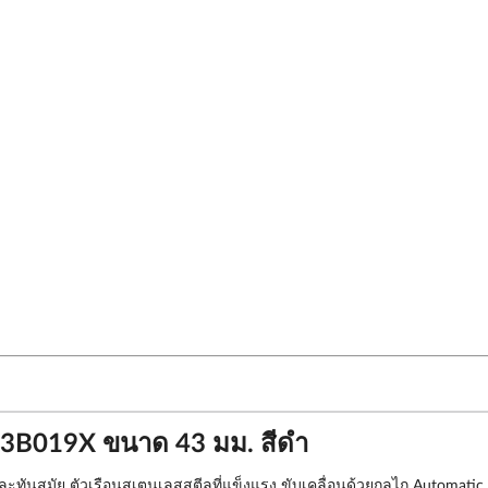
 A3B019X ขนาด 43 มม. สีดำ
์ตและทันสมัย ตัวเรือนสเตนเลสสตีลที่แข็งแรง ขับเคลื่อนด้วยกลไก Automati