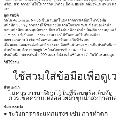
พร้อมเสริมความมั่นใจในการกันน้ำด้วยเม็ดมะยมขันเกลียวที่แน่นหนา 
แบบ
คุณสมบัติ
กลไก Automatic NH36 ขึ้นลานอัตโนมัติจากการเคลื่อนไหวข้อมือ
หน้าปัด Sunray ลวดลายได้รับแรงบันดาลใจจากแสงสะท้อนของผิวน้ำ
ขอบหน้าปัดแบบหมุนทิศทางเดียว สไตล์นาฬิกาดำน้ำ ป้องกันการหมุนเคลื่
Luminous ที่เข็มและ Index อ่านเวลาได้ชัดเจนแม้ในที่แสงน้อย
บอกเวลาแบบ 3 เข็ม พร้อมช่องแสดงวันและวันที่ชัดเจน
เม็ดมะยมและฝาหลังขันเกลียว ระบบล็อกที่แน่นหนา ช่วยเพิ่มประสิทธิภ
ฝาหลังแบบ See-through โชว์กลไกการทำงานภายใน
ประสิทธิภาพการกันน้ำ 200 เมตร ใช้งานในชีวิตประจำวันได้ครอบคลุม
วิธีใช้งาน
ใช้สวมใส่ข้อมือเพื่อดูเ
คำแนะนำ
ไม่ควรวางนาฬิกาไว้ในที่ร้อนหรือเย็นจัด
ควรเช็ดคราบเหงื่อด้วยผ้าชุบน้ำสะอาดบ
ข้อควรระวัง
ระวังการกระแทกแรงๆ เช่น การทำตก