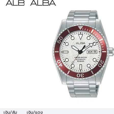
เงิน/ส้ม
เงิน/แดง