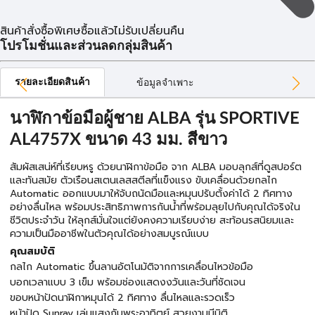
สินค้าสั่งซื้อพิเศษซื้อแล้วไม่รับเปลี่ยนคืน
โปรโมชั่นและส่วนลดกลุ่มสินค้า
รายละเอียดสินค้า
ข้อมูลจำเพาะ
นาฬิกาข้อมือผู้ชาย ALBA รุ่น SPORTIVE
AL4757X ขนาด 43 มม. สีขาว
สัมผัสเสน่ห์ที่เรียบหรู ด้วยนาฬิกาข้อมือ จาก ALBA มอบลุกส์ที่ดูสปอร์ต
และทันสมัย ตัวเรือนสเตนเลสสตีลที่แข็งแรง ขับเคลื่อนด้วยกลไก
Automatic ออกแบบมาให้จับถนัดมือและหมุนปรับตั้งค่าได้ 2 ทิศทาง
อย่างลื่นไหล พร้อมประสิทธิภาพการกันน้ำที่พร้อมลุยไปกับคุณได้จริงใน
ชีวิตประจำวัน ให้ลุกส์มั่นใจแต่ยังคงความเรียบง่าย สะท้อนรสนิยมและ
ความเป็นมืออาชีพในตัวคุณได้อย่างสมบูรณ์แบบ
คุณสมบัติ
กลไก Automatic ขึ้นลานอัตโนมัติจากการเคลื่อนไหวข้อมือ
บอกเวลาแบบ 3 เข็ม พร้อมช่องแสดงงวันและวันที่ชัดเจน
ขอบหน้าปัดนาฬิกาหมุนได้ 2 ทิศทาง ลื่นไหลและรวดเร็ว
หน้าปัด Sunray เล่นแสงกับพระอาทิตย์ สวยงามมีมิติ