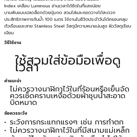
Index เคลือบ Luminous อ่านเวลาได้ชัดในที่แสงน้อย
บานพับแบบปลดล็อกด้วยปุ่มกด สวมใส่และถอดวางได้สะดวก
ประสิทธิภาพการกันน้ำ 100 เมตร ใช้งานในชีวิตประจำวันได้ครอบคลุม
ตัวเรือนและสาย Stainless Steel วัสดุมีความหนาแน่นสูง ผิววัสดุเรียบ
เนียน
วิธีใช้งาน
ใช้สวมใส่ข้อมือเพื่อดู
เวลา
คำแนะนำ
ไม่ควรวางนาฬิกาไว้ในที่ร้อนหรือเย็นจัด
ควรเช็ดคราบเหงื่อด้วยผ้าชุบน้ำสะอาด
บิดหมาด
ข้อควรระวัง
ระวังการกระแทกแรงๆ เช่น การทำตก
ไม่ควรวางนาฬิกาไว้ในที่มีสนามแม่เหล็ก