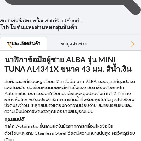
สินค้าสั่งซื้อพิเศษซื้อแล้วไม่รับเปลี่ยนคืน
โปรโมชั่นและส่วนลดกลุ่มสินค้า
รายละเอียดสินค้า
ข้อมูลจำเพาะ
นาฬิกาข้อมือผู้ชาย ALBA รุ่น MINI
TUNA AL4341X ขนาด 43 มม. สีน้ำเงิน
สัมผัสเสน่ห์ที่เรียบหรู ด้วยนาฬิกาข้อมือ จาก ALBA มอบลุกส์ที่ดูสปอร์ต
และทันสมัย ตัวเรือนสเตนเลสสตีลที่แข็งแรง ขับเคลื่อนด้วยกลไก
Automatic ออกแบบมาให้จับถนัดมือและหมุนปรับตั้งค่าได้ 2 ทิศทาง
อย่างลื่นไหล พร้อมประสิทธิภาพการกันน้ำที่พร้อมลุยไปกับคุณได้จริงใน
ชีวิตประจำวัน ให้ลุกส์มั่นใจแต่ยังคงความเรียบง่าย สะท้อนรสนิยมและ
ความเป็นมืออาชีพในตัวคุณได้อย่างสมบูรณ์แบบ
คุณสมบัติ
กลไก Automatic ขึ้นลานอัตโนมัติจากการเคลื่อนไหวข้อมือ
ตัวเรือนและสาย Stainless Steel วัสดุมีความหนาแน่นสูง ผิววัสดุเรียบ
เนียน