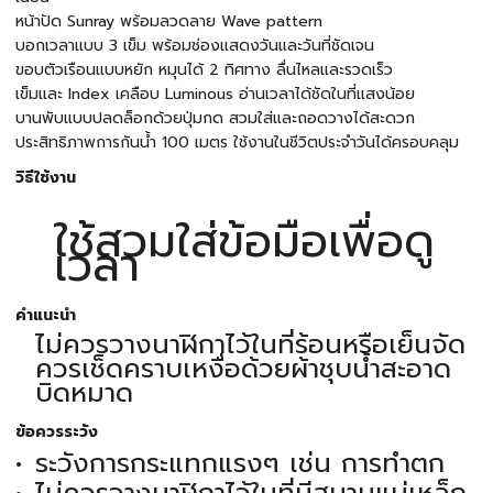
หน้าปัด Sunray พร้อมลวดลาย Wave pattern
บอกเวลาแบบ 3 เข็ม พร้อมช่องแสดงวันและวันที่ชัดเจน
ขอบตัวเรือนแบบหยัก หมุนได้ 2 ทิศทาง ลื่นไหลและรวดเร็ว
เข็มและ Index เคลือบ Luminous อ่านเวลาได้ชัดในที่แสงน้อย
บานพับแบบปลดล็อกด้วยปุ่มกด สวมใส่และถอดวางได้สะดวก
ประสิทธิภาพการกันน้ำ 100 เมตร ใช้งานในชีวิตประจำวันได้ครอบคลุม
วิธีใช้งาน
ใช้สวมใส่ข้อมือเพื่อดู
เวลา
คำแนะนำ
ไม่ควรวางนาฬิกาไว้ในที่ร้อนหรือเย็นจัด
ควรเช็ดคราบเหงื่อด้วยผ้าชุบน้ำสะอาด
บิดหมาด
ข้อควรระวัง
ระวังการกระแทกแรงๆ เช่น การทำตก