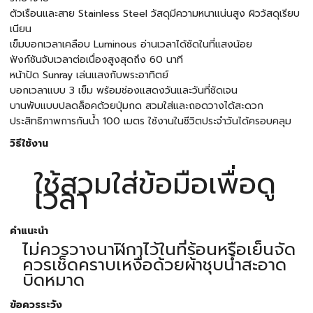
ตัวเรือนและสาย Stainless Steel วัสดุมีความหนาแน่นสูง ผิววัสดุเรียบ
เนียน
เข็มบอกเวลาเคลือบ Luminous อ่านเวลาได้ชัดในที่แสงน้อย
ฟังก์ชันจับเวลาต่อเนื่องสูงสุดถึง 60 นาที
หน้าปัด Sunray เล่นแสงกับพระอาทิตย์
บอกเวลาแบบ 3 เข็ม พร้อมช่องแสดงวันและวันที่ชัดเจน
บานพับแบบปลดล็อคด้วยปุ่มกด สวมใส่และถอดวางได้สะดวก
ประสิทธิภาพการกันน้ำ 100 เมตร ใช้งานในชีวิตประจำวันได้ครอบคลุม
วิธีใช้งาน
ใช้สวมใส่ข้อมือเพื่อดู
เวลา
คำแนะนำ
ไม่ควรวางนาฬิกาไว้ในที่ร้อนหรือเย็นจัด
ควรเช็ดคราบเหงื่อด้วยผ้าชุบน้ำสะอาด
บิดหมาด
ข้อควรระวัง