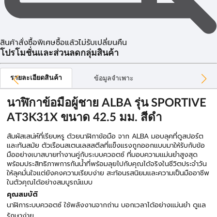
สินค้าสั่งซื้อพิเศษซื้อแล้วไม่รับเปลี่ยนคืน
โปรโมชั่นและส่วนลดกลุ่มสินค้า
รายละเอียดสินค้า
ข้อมูลจำเพาะ
นาฬิกาข้อมือผู้ชาย ALBA รุ่น SPORTIVE
AT3K31X ขนาด 42.5 มม. สีดำ
สัมผัสเสน่ห์ที่เรียบหรู ด้วยนาฬิกาข้อมือ จาก ALBA มอบลุคที่ดูสปอร์ต
และทันสมัย ตัวเรือนสเตนเลสสตีลที่แข็งแรงถูกออกแบบมาให้รับกับข้อ
มืออย่างเบาสบายทำงานคู่กับระบบควอตซ์ ที่มอบความแม่นยำสูงสุด
พร้อมประสิทธิภาพการกันน้ำที่พร้อมลุยไปกับคุณได้จริงในชีวิตประจำวัน
ให้ลุคมั่นใจแต่ยังคงความเรียบง่าย สะท้อนรสนิยมและความเป็นมืออาชีพ
ในตัวคุณได้อย่างสมบูรณ์แบบ
คุณสมบัติ
นาฬิการะบบควอตซ์ ใช้พลังงานจากถ่าน บอกเวลาได้อย่างแม่นยำ ดูแล
รักษาง่าย