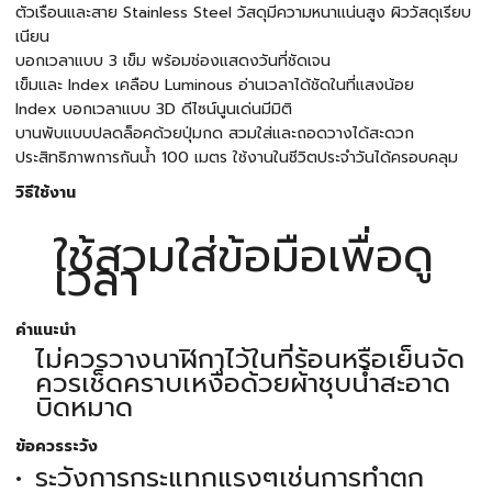
ตัวเรือนและสาย Stainless Steel วัสดุมีความหนาแน่นสูง ผิววัสดุเรียบ
เนียน
บอกเวลาแบบ 3 เข็ม พร้อมช่องแสดงวันที่ชัดเจน
เข็มและ Index เคลือบ Luminous อ่านเวลาได้ชัดในที่แสงน้อย
Index บอกเวลาแบบ 3D ดีไซน์นูนเด่นมีมิติ
บานพับแบบปลดล็อคด้วยปุ่มกด สวมใส่และถอดวางได้สะดวก
ประสิทธิภาพการกันน้ำ 100 เมตร ใช้งานในชีวิตประจำวันได้ครอบคลุม
วิธีใช้งาน
ใช้สวมใส่ข้อมือเพื่อดู
เวลา
คำแนะนำ
ไม่ควรวางนาฬิกาไว้ในที่ร้อนหรือเย็นจัด
ควรเช็ดคราบเหงื่อด้วยผ้าชุบน้ำสะอาด
บิดหมาด
ข้อควรระวัง
ระวังการกระแทกแรงๆเช่นการทำตก