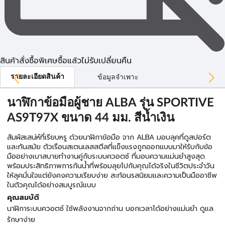
สินค้าสั่งซื้อพิเศษซื้อแล้วไม่รับเปลี่ยนคืน
รายละเอียดสินค้า
ข้อมูลจำเพาะ
นาฬิกาข้อมือผู้ชาย ALBA รุ่น SPORTIVE
AS9T97X ขนาด 44 มม. สีน้ำเงิน
สัมผัสเสน่ห์ที่เรียบหรู ด้วยนาฬิกาข้อมือ จาก ALBA มอบลุคที่ดูสปอร์ต
และทันสมัย ตัวเรือนสเตนเลสสตีลที่แข็งแรงถูกออกแบบมาให้รับกับข้อ
มืออย่างเบาสบายทำงานคู่กับระบบควอตซ์ ที่มอบความแม่นยำสูงสุด
พร้อมประสิทธิภาพการกันน้ำที่พร้อมลุยไปกับคุณได้จริงในชีวิตประจำวัน
ให้ลุคมั่นใจแต่ยังคงความเรียบง่าย สะท้อนรสนิยมและความเป็นมืออาชีพ
ในตัวคุณได้อย่างสมบูรณ์แบบ
คุณสมบัติ
นาฬิการะบบควอตซ์ ใช้พลังงานจากถ่าน บอกเวลาได้อย่างแม่นยำ ดูแล
รักษาง่าย