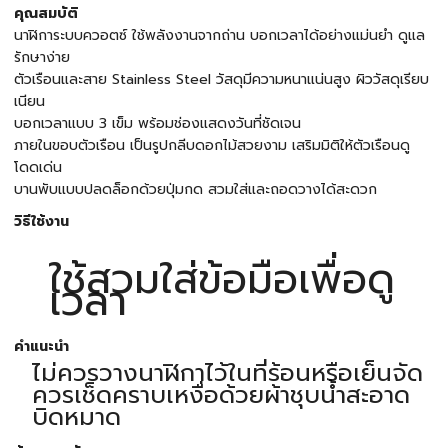
คุณสมบัติ
นาฬิการะบบควอตซ์ ใช้พลังงานจากถ่าน บอกเวลาได้อย่างแม่นยำ ดูแล
รักษาง่าย
ตัวเรือนและสาย Stainless Steel วัสดุมีความหนาแน่นสูง ผิววัสดุเรียบ
เนียน
บอกเวลาแบบ 3 เข็ม พร้อมช่องแสดงวันที่ชัดเจน
ภายในขอบตัวเรือน เป็นรูปกลีบดอกไม้สวยงาม เสริมมิติให้ตัวเรือนดู
โดดเด่น
บานพับแบบปลดล็อกด้วยปุ่มกด สวมใส่และถอดวางได้สะดวก
วิธีใช้งาน
ใช้สวมใส่ข้อมือเพื่อดู
เวลา
คำแนะนำ
ไม่ควรวางนาฬิกาไว้ในที่ร้อนหรือเย็นจัด
ควรเช็ดคราบเหงื่อด้วยผ้าชุบน้ำสะอาด
บิดหมาด