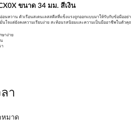
7CX0X ขนาด 34 มม. สีเงิน
านและอ่อนหวาน ตัวเรือนสเตนเลสสตีลที่แข็งแรงถูกออกแบบมาให้รับกับข้อมือ
ลุคมั่นใจแต่ยังคงความเรียบง่าย สะท้อนรสนิยมและความเป็นมืออาชีพในตัวค
กษาง่าย
ยน
รา
วลา
ิดหมาด