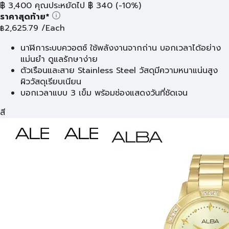
฿
3,400
คุณประหยัดไป
฿
340
(-10%)
ราคาสุดท้าย*
2,625.79
/Each
฿
นาฬิการะบบควอตซ์ ใช้พลังงานจากถ่าน บอกเวลาได้อย่าง
แม่นยำ ดูแลรักษาง่าย
ตัวเรือนและสาย Stainless Steel วัสดุมีความหนาแน่นสูง
ผิววัสดุเรียบเนียน
บอกเวลาแบบ 3 เข็ม พร้อมช่องแสดงวันที่ชัดเจน
สี