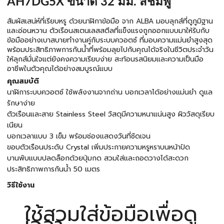
AH7DG5X ขนาด 32 มม. สีชมพู
สัมผัสเสน่ห์ที่เรียบหรู ด้วยนาฬิกาข้อมือ จาก ALBA มอบลุกส์ที่ดูภูมิฐาน
และอ่อนหวาน ตัวเรือนสเตนเลสสตีลที่แข็งแรงถูกออกแบบมาให้รับกับ
ข้อมืออย่างเบาสบายทำงานคู่กับระบบควอตซ์ ที่มอบความแม่นยำสูงสุด
พร้อมประสิทธิภาพการกันน้ำที่พร้อมลุยไปกับคุณได้จริงในชีวิตประจำวัน
ให้ลุกส์มั่นใจแต่ยังคงความเรียบง่าย สะท้อนรสนิยมและความเป็นมือ
อาชีพในตัวคุณได้อย่างสมบูรณ์แบบ
คุณสมบัติ
นาฬิการะบบควอตซ์ ใช้พลังงานจากถ่าน บอกเวลาได้อย่างแม่นยำ ดูแล
รักษาง่าย
ตัวเรือนและสาย Stainless Steel วัสดุมีความหนาแน่นสูง ผิววัสดุเรียบ
เนียน
บอกเวลาแบบ 3 เข็ม พร้อมช่องแสดงวันที่ชัดเจน
ขอบตัวเรือนประดับ Crystal เพิ่มประกายความหรูหราบนหน้าปัด
บานพับแบบปลดล็อกด้วยปุ่มกด สวมใส่และถอดวางได้สะดวก
ประสิทธิภาพการกันน้ำ 50 เมตร
วิธีใช้งาน
ใช้สวมใส่ข้อมือเพื่อดู