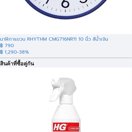
นาฬิกาแขวน RHYTHM CMG716NR11 10 นิ้ว สีน้ำเงิน
฿ 790
฿ 1,290
-38%
สินค้าที่ซื้อคู่กัน