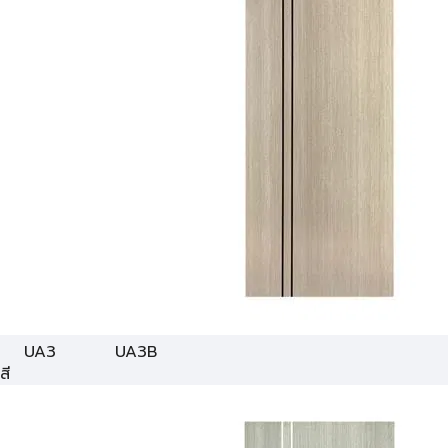
UA3
UA3B
สี