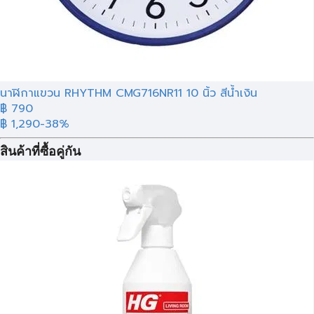
นาฬิกาแขวน RHYTHM CMG716NR11 10 นิ้ว สีน้ำเงิน
฿
790
฿ 1,290
-38%
สินค้าที่ซื้อคู่กัน