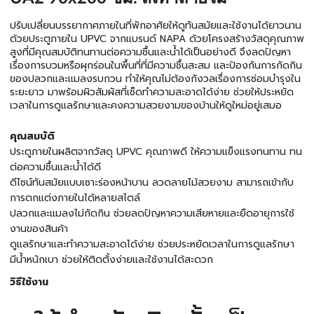
ปรับเปลี่ยนบรรยากาศภายในที่พักอาศัยให้ดูทันสมัยและใช้งานได้ยาวนาน
ด้วยประตูภายใน UPVC จากแบรนด์ NAPA ด้วยโครงสร้างวัสดุคุณภาพ
สูงที่มีคุณสมบัติทนทานต่อความชื้นและน้ำได้เป็นอย่างดี จึงลดปัญหา
เรื่องการบวมหรือผุกร่อนในพื้นที่ที่มีความชื้นสะสม และป้องกันการกัดกิน
ของปลวกและแมลงรบกวน ทำให้คุณไม่ต้องกังวลเรื่องการซ่อมบำรุงใน
ระยะยาว มาพร้อมผิวสัมผัสที่เช็ดทำความสะอาดได้ง่าย ช่วยให้ประหยัด
เวลาในการดูแลรักษาและคงความสวยงามของบ้านให้ดูใหม่อยู่เสมอ
คุณสมบัติ
ประตูภายในผลิตจากวัสดุ UPVC คุณภาพดี ให้ความแข็งแรงทนทาน ทน
ต่อความชื้นและน้ำได้ดี
ดีไซน์ทันสมัยแบบเซาะร่องหน้าบาน ลวดลายไม้สวยงาม สามารถเข้ากับ
การตกแต่งภายในได้หลายสไตล์
ปลวกและแมลงไม่กัดกิน ช่วยลดปัญหาความเสียหายและยืดอายุการใช้
งานของสินค้า
ดูแลรักษาและทำความสะอาดได้ง่าย ช่วยประหยัดเวลาในการดูแลรักษา
มีน้ำหนักเบา ช่วยให้ติดตั้งง่ายและใช้งานได้สะดวก
วิธีใช้งาน