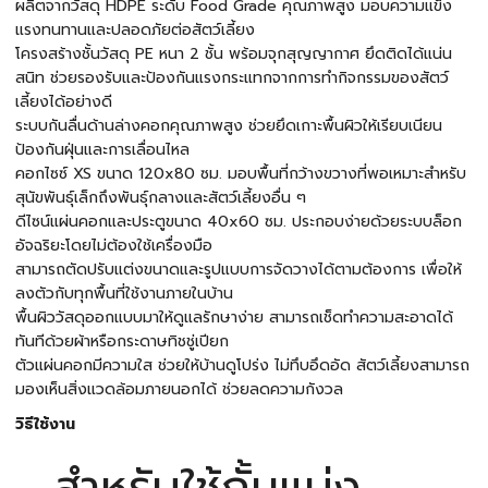
ผลิตจากวัสดุ HDPE ระดับ Food Grade คุณภาพสูง มอบความแข็ง
แรงทนทานและปลอดภัยต่อสัตว์เลี้ยง
โครงสร้างชั้นวัสดุ PE หนา 2 ชั้น พร้อมจุกสุญญากาศ ยึดติดได้แน่น
สนิท ช่วยรองรับและป้องกันแรงกระแทกจากการทำกิจกรรมของสัตว์
เลี้ยงได้อย่างดี
ระบบกันลื่นด้านล่างคอกคุณภาพสูง ช่วยยึดเกาะพื้นผิวให้เรียบเนียน
ป้องกันฝุ่นและการเลื่อนไหล
คอกไซซ์ XS ขนาด 120x80 ซม. มอบพื้นที่กว้างขวางที่พอเหมาะสำหรับ
สุนัขพันธุ์เล็กถึงพันธุ์กลางและสัตว์เลี้ยงอื่น ๆ
ดีไซน์แผ่นคอกและประตูขนาด 40x60 ซม. ประกอบง่ายด้วยระบบล็อก
อัจฉริยะโดยไม่ต้องใช้เครื่องมือ
สามารถตัดปรับแต่งขนาดและรูปแบบการจัดวางได้ตามต้องการ เพื่อให้
ลงตัวกับทุกพื้นที่ใช้งานภายในบ้าน
พื้นผิววัสดุออกแบบมาให้ดูแลรักษาง่าย สามารถเช็ดทำความสะอาดได้
ทันทีด้วยผ้าหรือกระดาษทิชชู่เปียก
ตัวแผ่นคอกมีความใส ช่วยให้บ้านดูโปร่ง ไม่ทึบอึดอัด สัตว์เลี้ยงสามารถ
มองเห็นสิ่งแวดล้อมภายนอกได้ ช่วยลดความกังวล
วิธีใช้งาน
สำหรับใช้กั้นแบ่ง