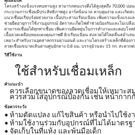
คุณสมบัติ
โครงสร้างแข็งแรงทนทานสูง สามารถทนแรงดึงได้สูงสุดถึง 70,000 ปอนด์
กระบวนการเชื่อมมีประสิทธิภาพสูง อาร์คนิ่มนวล ควบคุมง่าย และเกิดสะ
แนวเชื่อมเรียบร้อยสวยงาม เนื้อประสานเรียบเนียน เพิ่มความแข็งแรงแ
ช่วยยืดอายุการใช้งานอุปกรณ์ อัตราสะเก็ดไฟต่ำช่วยป้องกันและไม่เปลือง
สามารถเชื่อมได้ทุกท่าเชื่อม เพิ่มความยืดหยุ่นในการทำงานและตอบโจทย์
เนื้อลวดเคลือบทองแดงคุณภาพดี ผิวเรียบเนียน ส่งลวดได้ไหลลื่นสม่ำเสมอ
เหมาะสำหรับงานอุตสาหกรรมยานยนต์ และงานโครงสร้างเหล็กที่ต้อง
ลวดเชื่อมขนาดเส้นผ่านศูนย์กลาง 0.8 มม. บรรจุม้วนละ 15 กก. สะดวกต
วิธีใช้งาน
ใช้สำหรับเชื่อมเหล็ก
คำแนะนำ
ควรเลือกขนาดของลวดเชื่อมให้เหมาะสม
ควรสวมใส่อุปกรณ์ป้องกัน เช่น หน้ากากกั
ข้อควรระวัง
ห้ามดัดแปลง แก้ไขสินค้า หรือนำไปใช้ง
ห้ามใช้งานร่วมกับอุปกรณ์ที่ไม่ได้มาตรฐ
จัดเก็บในที่แห้ง และพ้นมือเด็ก