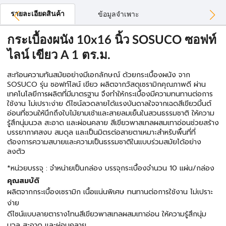
รายละเอียดสินค้า
ข้อมูลจำเพาะ
กระเบื้องผนัง 10x16 นิ้ว SOSUCO ซอฟท์
ไลน์ เขียว A 1 ตร.ม.
สะท้อนความทันสมัยอย่างมีเอกลักษณ์ ด้วยกระเบื้องผนัง จาก
SOSUCO รุ่น ซอฟท์ไลน์ เขียว ผลิตจากวัสดุเซรามิกคุณภาพดี ผ่าน
เทคโนโลยีการผลิตที่มีมาตรฐาน จึงทำให้กระเบื้องมีความทนทานต่อการ
ใช้งาน ไม่เปราะง่าย ดีไซน์ลวดลายได้แรงบันดาลใจจากเฉดสีเขียวมิ้นต์
อ่อนที่ชวนให้นึกถึงใบไม้ยามเช้าและสายลมเย็นในสวนธรรมชาติ ให้ความ
รู้สึกนุ่มนวล สะอาด และผ่อนคลาย สีเขียวพาสเทลผสมเทาอ่อนช่วยสร้าง
บรรยากาศสงบ สมดุล และเป็นมิตรต่อสายตาเหมาะสำหรับพื้นที่ที่
ต้องการความสบายและความเป็นธรรมชาติในแบบร่วมสมัยได้อย่าง
ลงตัว
*หน่วยบรรจุ : จำหน่ายเป็นกล่อง บรรจุกระเบื้องจำนวน 10 แผ่น/กล่อง
คุณสมบัติ
ผลิตจากกระเบื้องเซรามิก เนื้อแน่นพิเศษ ทนทานต่อการใช้งาน ไม่เปราะ
ง่าย
ดีไซน์แบบลายตารางโทนสีเขียวพาสเทลผสมเทาอ่อน ให้ความรู้สึกนุ่ม
นวล สะอาด และผ่อนคลาย