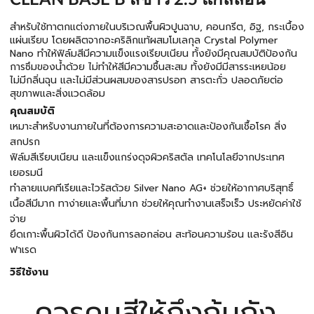
CLEAN BASE B สีขาว 2.5 แกลลอน
สำหรับใช้ทาตกแต่งภายในบริเวณพื้นผิวปูนฉาบ, คอนกรีต, อิฐ, กระเบื้อง
แผ่นเรียบ โดยผลิตจากอะคริลิกแท้ผสมโมเลกุล Crystal Polymer
Nano ทำให้ฟิล์มสีมีความแข็งแรงเรียบเนียน ทั้งยังมีคุณสมบัติป้องกัน
การซึมของน้ำด้วย ไม่ทำให้สีมีความชื้นสะสม ทั้งยังมีมีสารระเหยน้อย
ไม่มีกลิ่นฉุน และไม่มีส่วนผสมของสารปรอท สารตะกั่ว ปลอดภัยต่อ
สุขภาพและสิ่งแวดล้อม
คุณสมบัติ
เหมาะสำหรับงานภายในที่ต้องการความสะอาดและป้องกันเชื้อโรค สิ่ง
สกปรก
ฟิล์มสีเรียบเนียน และแข็งแกร่งดุจผิวคริสตัล เทคโนโลยีจากประเทศ
เยอรมนี
ทำลายแบคทีเรียและไวรัสด้วย Silver Nano AG+ ช่วยให้อากาศบริสุทธิ์
เนื้อสีมีมาก ทาง่ายและพื้นที่มาก ช่วยให้คุณทำงานเสร็จเร็ว ประหยัดค่าใช้
จ่าย
ยึดเกาะพื้นผิวได้ดี ป้องกันการลอกล่อน สะท้อนความร้อน และรังสีอิน
ฟาเรด
วิธีใช้งาน
ควรคนสีให้ถึงก้นถัง