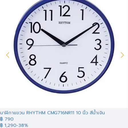
นาฬิกาแขวน RHYTHM CMG716NR11 10 นิ้ว สีน้ำเงิน
฿ 790
฿ 1,290
-38%