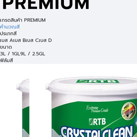
เกรดสินค้า PREMIUM
คำนวณสี
ปรเภทสี
เบส A
เบส B
เบส C
เบส D
ขนาด
3L / 1GL
9L / 2.5GL
ฟิล์มสี