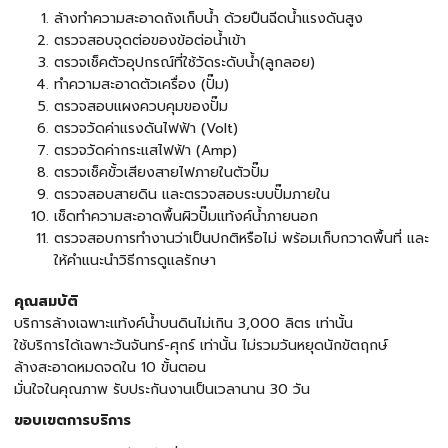
ล้างทำความสะอาดถังเก็บน้ำ ด้วยปืนฉีดน้ำแรงดันสูง
ตรวจสอบจุดต่อของข้อต่อน้ำเข้า
ตรวจเช็คตัวอุปกรณ์ที่ใช้วัดระดับน้ำ(ลูกลอย)
ทำความสะอาดตัวเครื่อง (ปั๊ม)
ตรวจสอบแผงควบคุมของปั๊ม
ตรวจวัดค่าแรงดันไฟฟ้า (Volt)
ตรวจวัดค่ากระแสไฟฟ้า (Amp)
ตรวจเช็คขั้วเสียงสายไฟภายในตัวปั๊ม
ตรวจสอบสายดิน และตรวจสอบระบบปั๊มภายใน
เช็ดทำความสะอาดพื้นผิวปั๊มแท้งค์น้ำภายนอก
ตรวจสอบการทำงานว่าเป็นปกติหรือไม่ พร้อมเก็บกวาดพื้นที่ และ
ให้คำแนะนำวิธีการดูแลรักษา
คุณสมบัติ
บริการล้างเฉพาะแท้งค์น้ำบนดินไม่เกิน 3,000 ลิตร เท่านั้น
ใช้บริการได้เฉพาะวันจันทร์-ศุกร์ เท่านั้น ไม่รวมวันหยุดนักขัตฤกษ์
ล้างสะอาดหมดจดใน 10 ขั้นตอน
มั่นใจในคุณภาพ รับประกันงานเป็นเวลานาน 30 วัน
ขอบเขตการบริการ