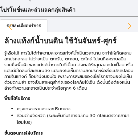
โปรโมชั่นและส่วนลดกลุ่มสินค้า
รายละเอียดบริการ
ล้างแท้งก์น้ำบนดิน ใช้วันจันทร์-ศุกร์
รู้หรือไม่! การไม่ได้ทำความสะอาดแท้งค์น้ำเป็นเวลานาน จะทำให้เกิดคราบ
สกปรกสะสม ไม่ว่าจะเป็น ตะกรัน, ตะกอน, ตะไคร่ ไปจนถึงคราบสนิม
รวมถึงพื้นผิวของแท้งค์น้ำภายในที่เปื่อย ส่งผลให้หลุดลอกปนเปื้อน หรือ
แม้แต่ขี้โคลนที่สะสมในถัง แม้มองไม่เห็นคราบสกปรกหรือสิ่งแปลกปลอม
ภายในแท้งค์ ก็อย่านิ่งนอนใจ เพราะการสะสมของเชื้อโรคอาจมองไม่เห็น
ด้วยตาเปล่า อาจเป็นสาเหตุสำคัญของโรคภัยไข้เจ็บ ดังนั้นจึงต้องหมั่น
ล้างทำความสะอาดเป็นประจำหรือทุกๆ 6 เดือน
พื้นที่ให้บริการ
กรุงเทพมหานครและปริมณฑล
ส่วนต่างจังหวัด (ระยะพื้นที่บริการไม่เกิน 30 กิโลเมตรจากสาขา
โฮมโปร)
ขั้นตอนการให้บริการ