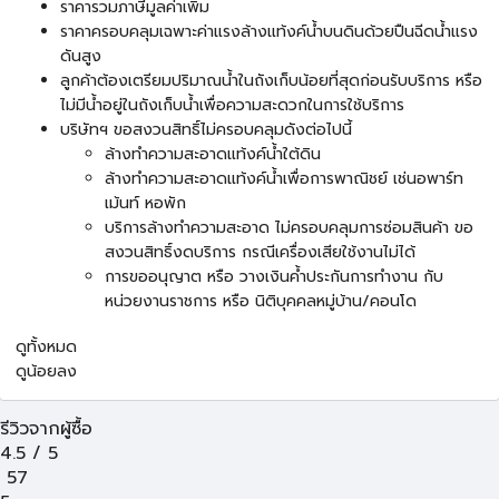
ราคารวมภาษีมูลค่าเพิ่ม
ราคาครอบคลุมเฉพาะค่าแรงล้างแท้งค์น้ำบนดินด้วยปืนฉีดน้ำแรง
ดันสูง
ลูกค้าต้องเตรียมปริมาณน้ำในถังเก็บน้อยที่สุดก่อนรับบริการ หรือ
ไม่มีน้ำอยู่ในถังเก็บน้ำเพื่อความสะดวกในการใช้บริการ
บริษัทฯ ขอสงวนสิทธิ์ไม่ครอบคลุมดังต่อไปนี้
ล้างทำความสะอาดแท้งค์น้ำใต้ดิน
ล้างทำความสะอาดแท้งค์น้ำเพื่อการพาณิชย์ เช่นอพาร์ท
เม้นท์ หอพัก
บริการล้างทำความสะอาด ไม่ครอบคลุมการซ่อมสินค้า ขอ
สงวนสิทธิ์งดบริการ กรณีเครื่องเสียใช้งานไม่ได้
การขออนุญาต หรือ วางเงินค้ำประกันการทำงาน กับ
หน่วยงานราชการ หรือ นิติบุคคลหมู่บ้าน/คอนโด
ดูทั้งหมด
ดูน้อยลง
รีวิวจากผู้ซื้อ
4.5
/
5
57