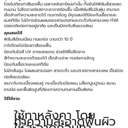
โดยไม่ต้องทาสีรองพื้น เฉพาะหลังคาใหม่เท่านั้น ทั้งยังให้ฟิล์มสีสวยสด
ทนนาน ไม่ซีดจางต่อสภาวะอากาศร้อนชื้น เนื้อฟิล์มสีไม่จับฝุ่น สามารถ
เช็ดล้างทำความสะอาดได้ ทนการขัดถู มีคุณสมบัติป้องกันเชื้อราและ
แบคทีเรีย ไม่มีการส่วนผสมของสารปรอทและตะกั่วกับสารระเหย ทำให้
ปลอดภัยต่อการอยู่อาศัย และเป็นมิตรกับสิ่งแวดล้อม
คุณสมบัติ
ฟิล์มสีเรียบเนียน ทนแกร่ง นานกว่า 10 ปี
ทาได้โดยไม่ต้องทาสีรองพื้น
ป้องกันรังสี UV จากแสงแดด ช่วยให้สีไม่ซีดจาง
สีทำความสะอาดตัวเองได้ เช็ดล้างง่าย ทนต่อการขัดถู
ป้องกันเชื้อราและแบคทีเรีย
ไม่มีกลิ่นฉุน ไม่ผสมสารปรอท สารตะกั่ว และปราศจากสารระเหย เป็นมิตร
ต่อสิ่งแวดล้อม
เหมาะกับกระเบื้องลอนคู่ กระเบื้องโมเนียลอน บล็อกปูนปูถนน สนาม
เทนนิส และพื้นผิวปูนที่ต้องการความทนทานเป็นพิเศษ
วิธีใช้งาน
ใช้ทาหลังคา โดย
ทำความสะอาดพื้นผิว
ให้สะอาดก่อนทา