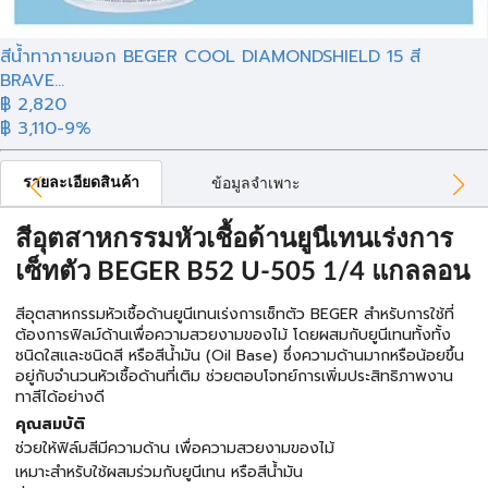
สีน้ำทาภายนอก BEGER COOL DIAMONDSHIELD 15 สี
BRAVE...
฿ 2,820
฿ 3,110
-9%
รายละเอียดสินค้า
ข้อมูลจำเพาะ
สีอุตสาหกรรมหัวเชื้อด้านยูนีเทนเร่งการ
เซ็ทตัว BEGER B52 U-505 1/4 แกลลอน
สีอุตสาหกรรมหัวเชื้อด้านยูนีเทนเร่งการเซ็ทตัว BEGER สำหรับการใช้ที่
ต้องการฟิลม์ด้านเพื่อความสวยงามของไม้ โดยผสมกับยูนีเทนทั้งทั้ง
ชนิดใสและชนิดสี หรือสีน้ำมัน (Oil Base) ซึ่งความด้านมากหรือน้อยขึ้น
อยู่กับจำนวนหัวเชื้อด้านที่เติม ช่วยตอบโจทย์การเพิ่มประสิทธิภาพงาน
ทาสีได้อย่างดี
คุณสมบัติ
ช่วยให้ฟิล์มสีมีความด้าน เพื่อความสวยงามของไม้
เหมาะสำหรับใช้ผสมร่วมกับยูนีเทน หรือสีน้ำมัน