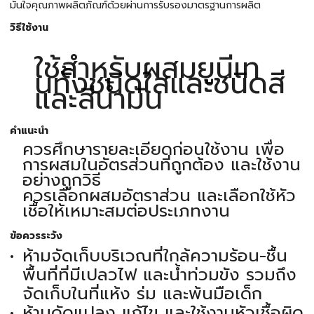
มั่นใจคุณภาพผลิตภัณฑ์ด้วยผ่านการรับรองมาตรฐานการผลิต
วิธีใช้งาน
ใช้สำหรับผสมยูนีเท
นทั้งชนิดใสและชนิดสี
และสีน้ำมัน
คำแนะนำ
ควรศึกษารายละเอียดก่อนใช้งาน เพื่อ
การผสมในอัตรส่วนที่ถูกต้อง และใช้งาน
อย่างถูกวิธี
ควรเลือกผสมอัตราส่วน และเลือกใช้หัว
เชื้อให้เหมาะสมต่อประเภทงาน
ข้อควรระวัง
ห้ามจัดเก็บบริเวณที่ใกล้ความร้อน-ชื้น
พื้นที่ที่มีเปลวไฟ และน้ำท่วมขัง รวมถึง
จัดเก็บในที่แห้ง ร่ม และพ้นมือเด็ก
ห้ามดัดแปลง แก้ไข และใช้งานหัวเชื้อผิด