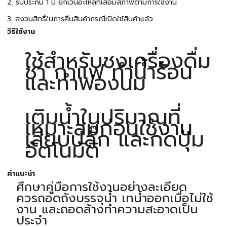
2. รับประกัน 1 ปี ยกเว้นอะไหล่ที่เสื่อมสภาพตามการใช้งาน
3. สงวนสิทธิ์ในการคืนสินค้ากรณีเปิดใช้สินค้าแล้ว
วิธีใช้งาน
ใช้สำหรับชงเครื่องดื่ม
ชา กาแฟ ทำน้ำร้อน
และทำฟองนม
เติมน้ำในปริมาณที่
เหมาะสมก่อนใช้งาน
เสียบปลั๊ก และกดปุ่ม
อัตโนมัติ
คำแนะนำ
ศึกษาคู่มือการใช้งานอย่างละเอียด
ควรถอดถังบรรจุน้ำ เทน้ำออกเมื่อไม่ใช้
งาน และถอดล้างทำความสะอาดเป็น
ประจำ