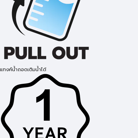
แทงค์น้ำถอดเติมน้ำได้