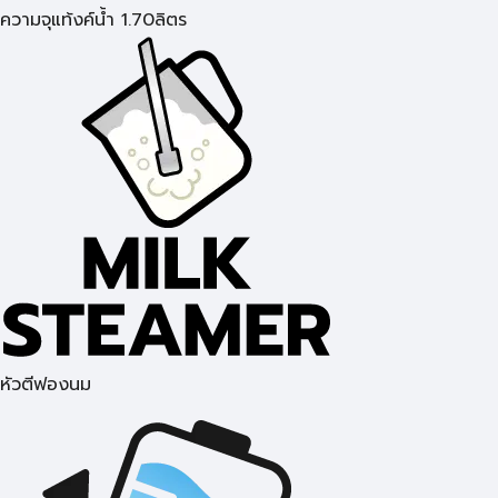
ความจุแท้งค์น้ำ 1.70ลิตร
หัวตีฟองนม