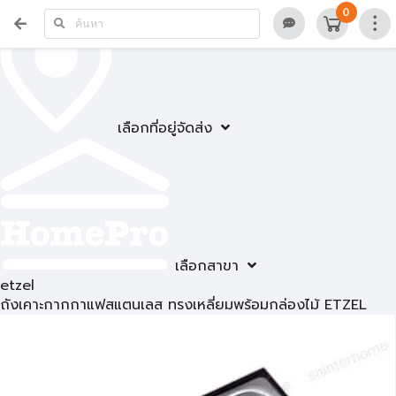
0
เลือกที่อยู่จัดส่ง
เลือกสาขา
etzel
ถังเคาะกากกาแฟสแตนเลส ทรงเหลี่ยมพร้อมกล่องไม้ ETZEL