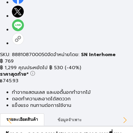
SKU: 888108700050
จัดจำหน่ายโดย:
SN Interhome
฿
769
฿
1,299
คุณประหยัดไป
฿
530
(-40%)
ราคาสุดท้าย*
745.93
฿
ทำจากแสตนเลส และบอดี้นอกทำจากไม้
ถอดทำความสะอาดได้สดววก
แข็งแรง ทนทานต่อการใช้งาน
รายละเอียดสินค้า
ข้อมูลจำเพาะ