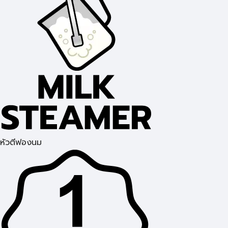
หัวตีฟองนม