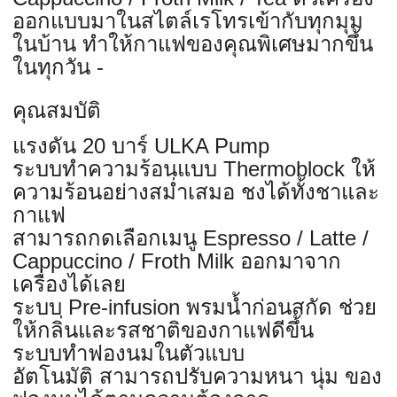
ออกแบบมาในสไตล์เรโทรเข้ากับทุกมุม
ในบ้าน ทำให้กาแฟของคุณพิเศษมากขึ้น
ในทุกวัน
-
คุณสมบัติ
แรงดัน 20 บาร์
ULKA Pump
ระบบทำความร้อนแบบ
Thermoblock
ให้
ความร้อนอย่างสม่ำเสมอ
ชงได้ทั้งชาและ
กาแฟ
สามารถกดเลือกเมนู
Espresso / Latte /
Cappuccino / Froth Milk
ออกมาจาก
เครื่องได้เลย
ระบบ
Pre-infusion
พรมน้ำก่อนสกัด ช่วย
ให้กลิ่นและรสชาติของกาแฟดีขึ้น
ระบบทำฟองนมในตัวแบบ
อัตโนมัติ
สามารถปรับความหนา นุ่ม ของ