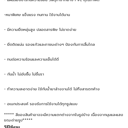
-หนาพิเศษ แข็งแรง ทนทาน ใช้งานได้นาน
-
มีความยืดหยุ่นสูง ปลอดสารพิษ ไม่ขาดง่าย
-
ยึดติดแน่น รองแก้วและภาชนะต่างๆ ป้องกันการลื่นไถล
-
ทนต่อความร้อนและความเย็นได้ดี
-
กันน้ำ ไม่อับชื้น ไม่ขึ้นรา
-
ทำความสะอาดง่าย ใช้กับน้ำยาล้างจานได้ ไม่ทิ้งสารตกค้าง
-
อเนกประสงค์ รองรับการใช้งานได้ทุกรูปแบบ
*****
สีของสินค้าอาจจะมีความแตกต่างจากในรูปบ้าง เนื่องจากมุมและแสง
ขณะถ่ายรูป*****
วิธีใช้งาน