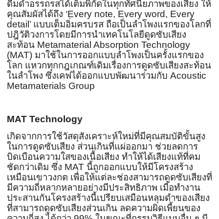
ดื่มด่ำอรรถรสได้เต็มพิกัดในทุกทัศนียภาพของเสียง ให้
คุณสัมผัสได้ถึง ‘Every note, Every word, Every
detail’ แบบเต็มอิ่มครบรส ถือเป็นลำโพงแรกของโลกที่
ปฎิวัติวงการโดยมีการนำเทคโนโลยีดูดซับเสียง
สะท้อน Metamaterial Absorption Technology
(MAT) มาใช้ในการออกแบบลำโพงเป็นครั้งแรกของ
โลก แหวกทุกกฎเกณฑ์เดิมเรื่องการดูดซับเสียงสะท้อน
ในลำโพง ซึ่งเคฟได้ออกแบบพัฒนาร่วมกับ Acoustic
Metamaterials Group
MAT Technology
เกิดจากการใช้วัสดุสังเคราะห์ใหม่ที่มีคุณสมบัติขั้นสูง
ในการดูดซับเสียง ส่วนเกินที่แผ่ออกมา ช่วยลดการ
บิดเบือนความใสของเนื้อเสียง ทำให้ได้เสียงแท้ที่คม
ชัดกว่าเดิม ซึ่ง MAT นี้ถูกออกแบบให้มีโครงสร้าง
เหมือนเขาวงกต เพื่อให้แต่ละช่องสามารถดูดซับเสียงที่
มีความถี่หลากหลายอย่างมีประสิทธิภาพ เมื่อทำงาน
ประสานกันโครงสร้างนี้เปรียบเสมือนหลุมดำของเสียง
ที่สามารถดูดซับเสียงส่วนเกิน ลดความผิดเพี้ยนของ
ความถี่สูง ได้กว่า 99% ในขณะที่กรรมวิธีแบบอื่น ๆ มี