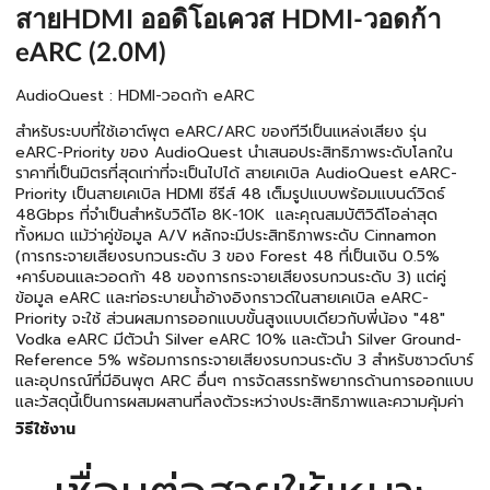
สายHDMI ออดิโอเควส HDMI-วอดก้า
eARC (2.0M)
AudioQuest : HDMI-วอดก้า eARC
สำหรับระบบที่ใช้เอาต์พุต eARC/ARC ของทีวีเป็นแหล่งเสียง รุ่น
eARC-Priority ของ AudioQuest นำเสนอประสิทธิภาพระดับโลกใน
ราคาที่เป็นมิตรที่สุดเท่าที่จะเป็นไปได้ สายเคเบิล AudioQuest eARC-
Priority เป็นสายเคเบิล HDMI ซีรีส์ 48 เต็มรูปแบบพร้อมแบนด์วิดธ์
48Gbps ที่จำเป็นสำหรับวิดีโอ 8K-10K และคุณสมบัติวิดีโอล่าสุด
ทั้งหมด แม้ว่าคู่ข้อมูล A/V หลักจะมีประสิทธิภาพระดับ Cinnamon
(การกระจายเสียงรบกวนระดับ 3 ของ Forest 48 ที่เป็นเงิน 0.5%
+คาร์บอนและวอดก้า 48 ของการกระจายเสียงรบกวนระดับ 3) แต่คู่
ข้อมูล eARC และท่อระบายน้ำอ้างอิงกราวด์ในสายเคเบิล eARC-
Priority จะใช้ ส่วนผสมการออกแบบขั้นสูงแบบเดียวกับพี่น้อง "48"
Vodka eARC มีตัวนำ Silver eARC 10% และตัวนำ Silver Ground-
Reference 5% พร้อมการกระจายเสียงรบกวนระดับ 3 สำหรับซาวด์บาร์
และอุปกรณ์ที่มีอินพุต ARC อื่นๆ การจัดสรรทรัพยากรด้านการออกแบบ
และวัสดุนี้เป็นการผสมผสานที่ลงตัวระหว่างประสิทธิภาพและความคุ้มค่า
วิธีใช้งาน