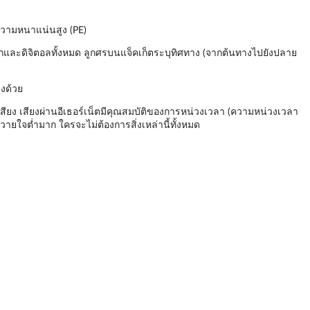
นความหนาแน่นสูง (PE)
กและดิจิตอลทั้งหมด ลูกศรบนแจ็คเก็ตระบุทิศทาง (จากต้นทางไปยังปลาย
ลงด้วย
สียง เสียงผ่านอีเธอร์เน็ตมีคุณสมบัติของการหน่วงเวลา (ความหน่วงเวลา
วายใจต่ำมาก ใครจะไม่ต้องการสิ่งเหล่านี้ทั้งหมด