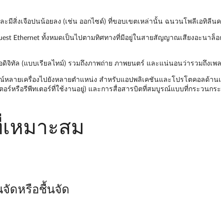
ีสิ่งเจือปนน้อยลง (เช่น ออกไซด์) ที่ขอบเขตเหล่านั้น ฉนวนโพลีเอทิลี
st Ethernet ทั้งหมดเป็นไปตามทิศทางที่มีอยู่ในสายสัญญาณเสียงอะนาล็อ
ถึงสื่อดิจิทัล (แบบเรียลไทม์) รวมถึงภาพถ่าย ภาพยนตร์ และแน่นอนว่ารวมถึงเพ
อุปกรณ์หลายเครื่องไปยังหลายตำแหน่ง สำหรับแอปพลิเคชันและโปรโตคอลด้านเ
์หรือรีพีทเตอร์ที่ใช้งานอยู่) และการสื่อสารบิตที่สมบูรณ์แบบที่กระวนกระ
ที่เหมาะสม
ัดหรือชื้นจัด