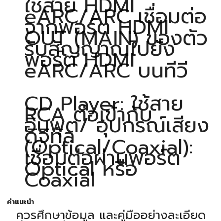
ใช้สาย HDMI
eARC/ARC เชื่อมต่อ
จากพอร์ต HDMI
OUT (MAIN) ของตัว
รับสัญญาณไปยัง
พอร์ต HDMI
eARC/ARC บนทีวี
CD Player: ใช้สาย
RCA ต่อเข้ากับ
อินพุต/ อุปกรณ์เสียง
ดิจิทัล
(Optical/Coaxial):
เชื่อมต่อผ่านพอร์ต
Optical หรือ
Coaxial
คำแนะนำ
ควรศึกษาข้อมูล และคู่มืออย่างละเอียด