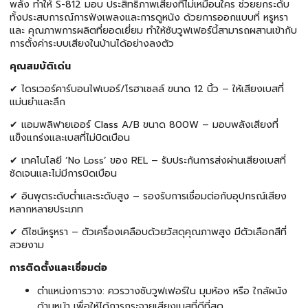
พลัง ทำให้ S-812 มอบ ประสิทธิภาพเสียงที่ไม่เหมือนใคร ช่วยยกระดับ
ทั้งประสบการณ์การฟังเพลงและการดูหนัง ด้วยการออกแบบที่ หรูหรา
และ คุณภาพการผลิตที่ยอดเยี่ยม ทำให้ซับวูฟเฟอร์นี้สามารถผสานเข้ากับ
การตั้งค่าระบบเสียงในบ้านได้อย่างลงตัว
คุณสมบัติเด่น
✔ ไดรเวอร์คาร์บอนไฟเบอร์/โรฮาเซลล์ ขนาด 12 นิ้ว – ให้เสียงเบสที่
แม่นยำและลึก
✔ แอมพลิฟายเออร์ Class A/B ขนาด 800W – มอบพลังเสียงที่
แข็งแกร่งและเบสที่ไม่บิดเบือน
✔ เทคโนโลยี ‘No Loss’ ของ REL – รับประกันการส่งผ่านเสียงเบสที่
ชัดเจนและไม่มีการบิดเบือน
✔ อินพุตระดับต่ำและระดับสูง – รองรับการเชื่อมต่อกับอุปกรณ์เสียง
หลากหลายประเภท
✔ ดีไซน์หรูหรา – ตัวเครื่องเคลือบด้วยวัสดุคุณภาพสูง มีตัวเลือกสีที่
สวยงาม
การติดตั้งและเชื่อมต่อ
ตำแหน่งการวาง: ควรวางซับวูฟเฟอร์ใน มุมห้อง หรือ ใกล้ผนัง
ด้านหน้า เพื่อให้ได้การกระจายเสียงเบสที่ดีที่สุด