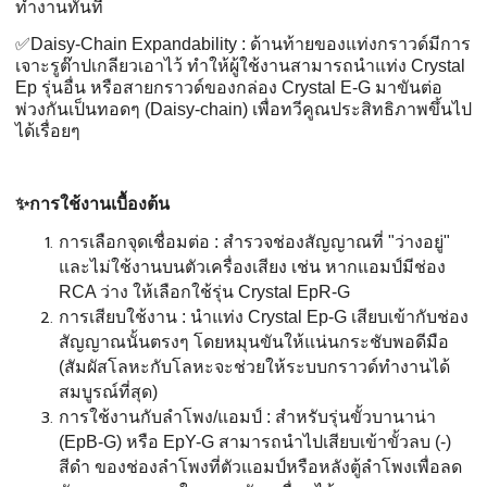
ทำงานทันที
✅️Daisy-Chain Expandability : ด้านท้ายของแท่งกราวด์มีการ
เจาะรูต๊าปเกลียวเอาไว้ ทำให้ผู้ใช้งานสามารถนำแท่ง Crystal
Ep รุ่นอื่น หรือสายกราวด์ของกล่อง Crystal E-G มาขันต่อ
พ่วงกันเป็นทอดๆ (Daisy-chain) เพื่อทวีคูณประสิทธิภาพขึ้นไป
ได้เรื่อยๆ
✨️
การใช้งานเบื้องต้น
การเลือกจุดเชื่อมต่อ : สำรวจช่องสัญญาณที่ "ว่างอยู่"
และไม่ใช้งานบนตัวเครื่องเสียง เช่น หากแอมป์มีช่อง
RCA ว่าง ให้เลือกใช้รุ่น Crystal EpR-G
การเสียบใช้งาน : นำแท่ง Crystal Ep-G เสียบเข้ากับช่อง
สัญญาณนั้นตรงๆ โดยหมุนขันให้แน่นกระชับพอดีมือ
(สัมผัสโลหะกับโลหะจะช่วยให้ระบบกราวด์ทำงานได้
สมบูรณ์ที่สุด)
การใช้งานกับลำโพง/แอมป์ : สำหรับรุ่นขั้วบานาน่า
(EpB-G) หรือ EpY-G สามารถนำไปเสียบเข้าขั้วลบ (-)
สีดำ ของช่องลำโพงที่ตัวแอมป์หรือหลังตู้ลำโพงเพื่อลด