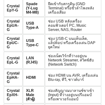
Spade
ยึดเข้ากับสกรูดิน (GND
Crystal
(Y-Lug
Terminal) หรือขั้วลำโพงหลัง
EpY-G
M4-M8)
เครื่องเสียง
Crystal
ช่อง USB หลังเครื่อง
USB
EpUA-
คอมพิวเตอร์ PC, Music
Type-A
G
Server, NAS, Router
Crystal
ช่อง USB-C บนแท็บเล็ต,
USB
EpUC-
แล็ปท็อป หรือเครื่องเล่น DAP
Type-C
G
ยุคใหม่
ช่องเน็ตเวิร์กที่ว่างอยู่บน
Crystal
LAN
Network Streamer, สวิตช์ฮับ
EpL-G
(RJ45)
(Network Switch)
Crystal
ช่อง HDMI บน AVR, เครื่องเล่น
EpHA-
HDMI
Blu-ray, ทีวี, ซาวด์บาร์
G
Crystal
XLR
ช่องสัญญาณบาลานซ์ขาเข้า
EpXH-
Male
(Input) ที่ว่างอยู่บนปรีแอมป์
G
(ตัวผู้)
หรือเพาเวอร์แอมป์