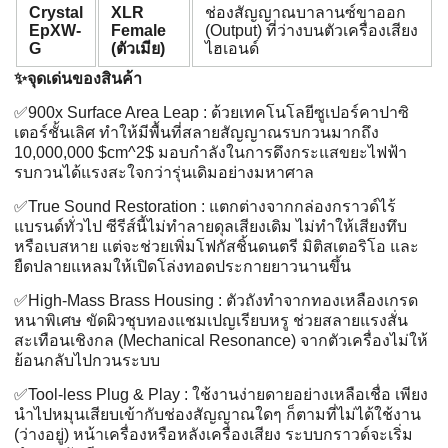
Crystal
XLR
ช่องสัญญาณบาลานซ์ขาออก
EpXW-
Female
(Output) ที่ว่างบนตัวเครื่องเสียง
G
(ตัวเมีย)
ไฮเอนด์
✨️
จุดเด่นของสินค้า
✅️900x Surface Area Leap : ด้วยเทคโนโลยีซูเปอร์คาปาซิ
เตอร์ชั้นเลิศ ทำให้มีพื้นที่สลายสัญญาณรบกวนมากถึง
10,000,000 $cm^2$ มอบกำลังในการดึงกระแสขยะไฟฟ้า
รบกวนได้แรงสะใจกว่ารุ่นเดิมอย่างมหาศาล
✅️True Sound Restoration : แตกต่างจากกล่องกราวด์ไร้
แบรนด์ทั่วไป ซีรีส์นี้ไม่ทำลายดุลเสียงเดิม ไม่ทำให้เสียงทึบ
หรือเบสหาย แต่จะช่วยเพิ่มโฟกัสชิ้นดนตรี มิติสเตอริโอ และ
ยืดปลายแหลมให้เปิดโล่งทอดประกายยาวนานขึ้น
✅️High-Mass Brass Housing : ตัวถังทำจากทองเหลืองเกรด
หนาพิเศษ ขัดผิวชุบทองแชมเปญเรียบหรู ช่วยสลายแรงสั่น
สะเทือนเชิงกล (Mechanical Resonance) จากตัวเครื่องไม่ให้
ย้อนกลับไปกวนระบบ
✅️Tool-less Plug & Play : ใช้งานง่ายดายอย่างเหลือเชื่อ เพียง
นำไปหมุนเสียบเข้ากับช่องสัญญาณใดๆ ก็ตามที่ไม่ได้ใช้งาน
(ว่างอยู่) หน้าเครื่องหรือหลังเครื่องเสียง ระบบกราวด์จะเริ่ม