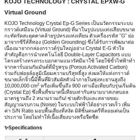
KOJO TECHNOLOGY : CRYSTAL EPXW-G
Virtual Ground
KOJO Technology Crystal Ep-G Series เป็นนวัตกรรมระบบ
กราวด์เสมือน (Virtual Ground) ที่มาในรูปแบบแท่งเสียบขนาด
กะทัดรัดสะดุดตาคล้ายรูปทรงแท่งเทียน ตัวเครื่องรหัส "G" ย่อ
มาจากซีรีส์สีทอง (Golden Grounding) ซึ่งได้รับการพัฒนาต่อ
เนื่องมาจากกล่องกราวด์รุ่นใหญ่อย่าง Crystal E-G หัวใจ
สำคัญคือการนำเทคโนโลยี Double-Layer Capacitors แบบ
โครงสร้างทรงกระบอกตามแนวรัศมีมาใช้ โดยใช้ขั้วไฟฟ้าทำ
จากคาร์บอนกัมมันต์ที่มีรูพรุน (Porous Activated Carbon)
ร่วมกับฟอยล์อลูมิเนียมความบริสุทธิ์สูง ส่งผลให้แท่งกราวด์
ขนาดเล็กจิ๋วนี้มีพื้นที่ผิวสัมผัสตัวนำภายในพุ่งทะยานสูงถึง
2
10,000,000 cm
หรือเพิ่มขึ้นถึง 900 เท่าเมื่อเทียบกับรุ่นเริ่มต้น
(Crystal Ep) ซึ่งพื้นที่ขนาดนี้เทียบเท่ากับสนามบาสเกตบอล
มาตรฐานถึง 2 สนามรวมกัน! ช่วยดักจับและสลายขยะ
สัญญาณรบกวน (Noise) ในระบบไฟฟ้าได้อย่างรวดเร็ว เพิ่ม
ค่า S/N Ratio มอบพื้นเสียงที่สงัด มิติชิ้นดนตรีที่ลอยเด่นเป็น
ประกาย โดยไม่ทำให้เนื้อเสียงบางหรือจืดชืด
✨️
Specifications