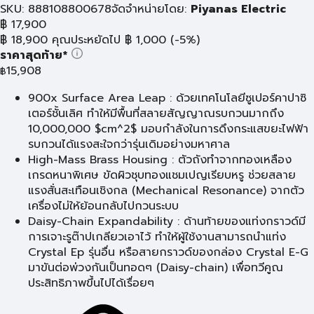
SKU: 888108800678
จัดจำหน่ายโดย:
Piyanas Electric
฿
17,900
฿
18,900
คุณประหยัดไป
฿
1,000
(-5%)
ราคาสุดท้าย*
15,908
฿
900x Surface Area Leap : ด้วยเทคโนโลยีซูเปอร์คาปาซิ
เตอร์ชั้นเลิศ ทำให้มีพื้นที่สลายสัญญาณรบกวนมากถึง
10,000,000 $cm^2$ มอบกำลังในการดึงกระแสขยะไฟฟ้า
รบกวนได้แรงสะใจกว่ารุ่นเดิมอย่างมหาศาล
High-Mass Brass Housing : ตัวถังทำจากทองเหลือง
เกรดหนาพิเศษ ขัดผิวชุบทองแชมเปญเรียบหรู ช่วยสลาย
แรงสั่นสะเทือนเชิงกล (Mechanical Resonance) จากตัว
เครื่องไม่ให้ย้อนกลับไปกวนระบบ
Daisy-Chain Expandability : ด้านท้ายของแท่งกราวด์มี
การเจาะรูต๊าปเกลียวเอาไว้ ทำให้ผู้ใช้งานสามารถนำแท่ง
Crystal Ep รุ่นอื่น หรือสายกราวด์ของกล่อง Crystal E-G
มาขันต่อพ่วงกันเป็นทอดๆ (Daisy-chain) เพื่อทวีคูณ
ประสิทธิภาพขึ้นไปได้เรื่อยๆ