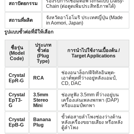
รองรับการเชื่อมต่อพ่วงกันแบบ Daisy-
สถาปัตยกรรม
Chain (ต่อตูดเพิ่มประสิทธิภาพได้)
จังหวัดอาโอโมริ ประเทศญี่ปุ่น (Made
สถานที่ผลิต
in Aomori, Japan)
รูปแบบขั้วต่อที่มีให้เลือก
ประเภท
ชื่อรุ่น
ขั้วต่อ
การนำไปใช้งานเบื้องต้น /
(Model
(Plug
Target Applications
Code)
Type)
ช่องอนาล็อก/ดิจิทัลอินพุต-
Crystal
RCA
เอาต์พุตที่ว่างอยู่หลังแอมป์,
EpR-G
CD, DAC
Crystal
3.5mm
ช่องหูฟัง 3.5mm ที่ว่างอยู่บน
EpT3-
Stereo
เครื่องเล่นเพลงพกพา (DAP)
G
Mini
หรือแอมป์พกพา
ขั้วต่อสายลำโพงช่องว่างด้าน
Crystal
Banana
หลังเครื่องขยายเสียง หรือหลัง
EpB-G
Plug
ตู้ลำโพง