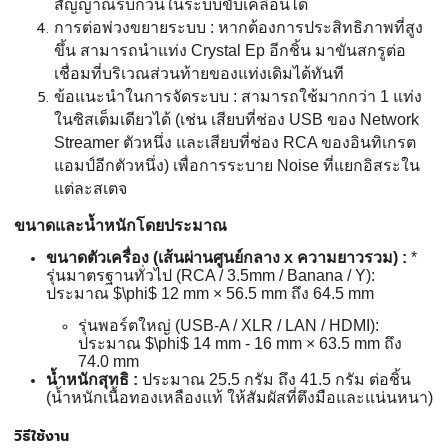
สัญญาณรบกวนในระบบขับเคลื่อนได้
การต่อพ่วงขยายระบบ : หากต้องการประสิทธิภาพที่สูง
ขึ้น สามารถนำแท่ง Crystal Ep อีกชิ้น มาขันสกรูต่อ
เชื่อมที่บริเวณส่วนท้ายของแท่งเดิมได้ทันที
ข้อแนะนำในการจัดระบบ : สามารถใช้มากกว่า 1 แท่ง
ในซิสเต็มเดียวได้ (เช่น เสียบที่ช่อง USB ของ Network
Streamer ตัวหนึ่ง และเสียบที่ช่อง RCA ของอินทิเกรต
แอมป์อีกตัวหนึ่ง) เพื่อการระบาย Noise ที่แยกอิสระใน
แต่ละสเตจ
ขนาดและน้ำหนักโดยประมาณ
ขนาดตัวเครื่อง (เส้นผ่านศูนย์กลาง x ความยาวรวม) :
*
รุ่นมาตรฐานทั่วไป (RCA / 3.5mm / Banana / Y):
ประมาณ
$\phi$
12 mm × 56.5 mm ถึง 64.5 mm
รุ่นพอร์ตใหญ่ (USB-A / XLR / LAN / HDMI):
ประมาณ
$\phi$
14 mm - 16 mm × 63.5 mm ถึง
74.0 mm
น้ำหนักสุทธิ :
ประมาณ 25.5 กรัม ถึง 41.5 กรัม ต่อชิ้น
(น้ำหนักเนื้อทองเหลืองแท้ ให้สัมผัสที่ตึงมือและแน่นหนา)
วิธีใช้งาน