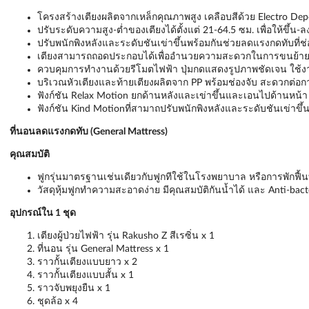
โครงสร้างเตียงผลิตจากเหล็กคุณภาพสูง เคลือบสีด้วย Electro Depo
ปรับระดับความสูง-ต่ำของเตียงได้ตั้งแต่ 21-64.5 ซม. เพื่อให้ขึ้
ปรับพนักพิงหลังและระดับชันเข่าขึ้นพร้อมกันช่วยลดแรงกดทับที่ช่อ
เตียงสามารถถอดประกอบได้เพื่ออำนวยความสะดวกในการขนย้ายและติดตั
ควบคุมการทำงานด้วยรีโมตไฟฟ้า ปุ่มกดแสดงรูปภาพชัดเจน ใช้งา
บริเวณหัวเตียงและท้ายเตียงผลิตจาก PP พร้อมช่องจับ สะดวกต่อ
ฟังก์ชัน Relax Motion ยกด้านหลังและเข่าขึ้นและเอนไปด้านหน้า ช
ฟังก์ชัน Kind Motionที่สามาถปรับพนักพิงหลังและระดับชันเข่าขึ้น
ที่นอนลดแรงกดทับ (General Mattress
)
คุณสมบัติ
ฟูกรุ่นมาตรฐานเช่นเดียวกับฟูกทีใช้ในโรงพยาบาล หรือการพักฟื้นท
วัสดุหุ้มฟูกทําความสะอาดง่าย มีคุณสมบัติกันนํ้าได้ และ Anti-bact
อุปกรณ์ใน 1 ชุด
เตียงผู้ป่วยไฟฟ้า รุ่น Rakusho Z สีเรซิ่น x 1
ที่นอน รุ่น General Mattress x 1
ราวกั้นเตียงแบบยาว x 2
ราวกั้นเตียงแบบสั้น x 1
ราวจับพยุงยืน x 1
ชุดล้อ x 4