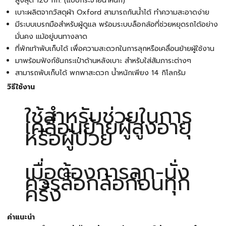
สูงสุด 120 กก. (แบบกระจายน้ำหนัก)
เบาะผลิตจากวัสดุผ้า Oxford สามารถกันน้ำได้ ทำความสะอาดง่าย
มีระบบเบรกมือสำหรับผู้ดูแล พร้อมระบบล็อกล้อที่ช่วยหยุดรถได้อย่าง
มั่นคง แม้อยู่บนทางลาด
ที่พักเท้าพับเก็บได้ เพื่อความสะดวกในการลุกหรือเคลื่อนย้ายผู้ใช้งาน
มาพร้อมฟังก์ชันกระเป๋าด้านหลังเบาะ สำหรับใส่สัมภาระต่างๆ
สามารถพับเก็บได้ พกพาสะดวก น้ำหนักเพียง 14 กิโลกรัม
วิธีใช้งาน
ใช้สำหรับช่วยในการ
เคลื่อนย้ายผู้สูงอายุ
หรือผู้ป่วย
เมื่อต้องการลุก-นั่ง
ควรล็อกล้อก่อนทุก
ครั้ง
คำแนะนำ