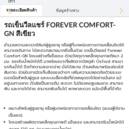
เทา
รายละเอียดสินค้า
ข้อมูลจำเพาะ
รถเข็นวีลแชร์ FOREVER COMFORT-
GN สีเขียว
อำนวยความสะดวกให้แก่ผู้สูงอายุ หรือผู้ที่บกพร่องทางการเคลื่อนไหวให้
สามารถเดินทาง ได้สะดวกสบายมากยิ่งขึ้นด้วย รถเข็นวีลแชร์ Forever
Comfort-GN โครงสร้างที่เเข็งแรง ด้วยวัสดุจากเหล็กคุณภาพดีหนา 2
มม. รองรับน้ำหนักได้ดี มาพร้อมเบาะที่ผลิตจากวัสดุผ้า Oxford สามมา
รถกันน้ำได้ จึงทำความสะอาดง่าย นั่งได้สบาย ด้านหลังมาพร้อมช่องใส่
สัมภาระ ช่วยในการจัดเก็บสิ่งของต่างๆ เสริมความปลอดภัยด้วยระบบ
เบรกมือสำหรับผู้ดูแล และระบบล็อกล้อที่ช่วยหยุดรถได้อย่างมั่นคง แม้
อยู่บนทางลาด ตัวล้อเป็นยางตัน สะดวก ไม่ต้องคอสูบลมยาง สามารถ
พับ และกางได้ง่าย สามารถพับเก็บได้ พกพาสะดวก แม้จะมีพื้นที่จำกัด
เหมาะสำหรับผู้สูงอายุ หรือผู้บกพร่องทางการเคลื่อนไหว (แบบผู้ใช้งาน
เข็นเอง)
โครงสร้างผลิตจากเหล็กคุณภาพดี แข็งแรง และสามารถรับน้ำหนักได้