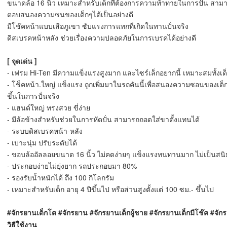
ขนาดล้อ 16 นิ้ว เหมาะสำหรับเด็กที่ต้องการความท้าทายในการปั่น สามา
ตอบสนองความซนของเด็กๆได้เป็นอย่างดี
มีโช๊คหน้าแบบเสือภูเขา ซับแรงการแทกที่เกิดในทานปั่นจริง
ดิสเบรคหน้าหลัง ช่วยเรื่องความปลอดภัยในการเบรคได้อย่างดี
[ จุดเด่น ]
- เฟรม Hi-Ten มีความแข็งแรงสูงมาก และไซร์เล็กอยากนี้ เหมาะสมทั้งเด็กโต แ
- โช็คหน้า.ใหญ่ แข็งแรง ถูกเพิ่มมาในรถคันนี้เพื่อสนองความซอนของเด็ก
ขึ้นในการปั่นจริง
- แฮนด์ใหญ่ ทรงสวย ขี่ง่าย
- มีล้อข้างสำหรับช่วยในการหัดปั่น สามารถถอดใส่ขาตั้งแทนได้
- ระบบดิสเบรคหน้า-หลัง
- เบาะนุ่ม ปรับระดับได้
- ขอบล้ออัลลอยขนาด 16 นิ้ว ไม่คดง่ายๆ แข็งแรงทนทานมาก ไม่เป็นสนิ
- ประกอบง่ายไม่ยุ่งยาก รถประกอบมา 80%
- รองรับน้ำหนักได้ ถึง 100 กิโลกรัม
- เหมาะสำหรับเด็ก อายุ 4 ปีขึ้นไป หรือส่วนสูงตั้งแต่ 100 ซม.- ขึ้นไป
#จักรยานเด็กโต #จักรยาน #จักรยานเด็กผู้ชาย #จักรยานเด็กมีโช๊ค #จักร
วิธีใช้งาน