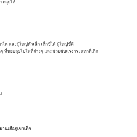
รถลุยได้
ละผู้ใหญ่ตัวเล็ก เด็กขี่ได้ ผู้ใหญ่ขี่ดี
ๆ ที่ชอบลุยไปในที่ต่างๆ และช่วยซับแรงกระแทกที่เกิด
ม
ยานเสือภูเขาเด็ก