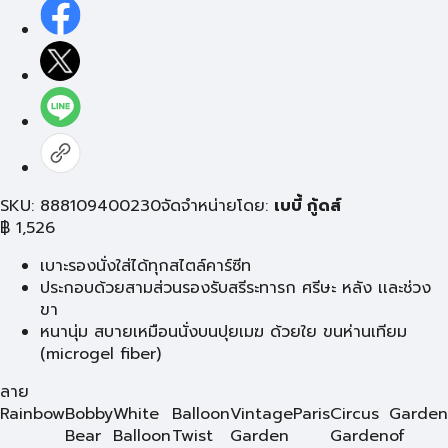
SKU: 888109400230
จัดจำหน่ายโดย:
เบบี้ กู้ดส์
฿
1,526
เบาะรองนั่งใส่ได้ทุกสไตล์คาร์ซีท
ประกอบด้วยสามส่วนรองรับสรีระทารก ศรีษะ หลัง เเละช่วง
ขา
หนานุ่ม สบายเหมือนนั่งบนปุยเมฆ ด้วยใย ขนห่านเทียม
(microgel fiber)
ลาย
Rainbow
Bobby
White
Balloon
Vintage
Paris
Circus
Garden
Bear
Balloon
Twist
Garden
Garden
of