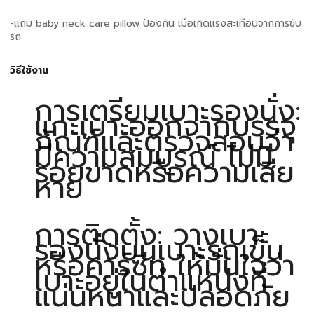
-เเถม baby neck care pillow ป้องกัน เมื่อเกิดเเรงสะเทือนจากการขับ
รถ
วิธีใช้งาน
การเตรียมเบาะรองนั่ง:
แกะเบาะออกจากบรรจุ
ภัณฑ์และตรวจสอบว่า
มีความสมบูรณ์ ไม่มี
รอยขาดหรือความเสีย
หาย
การติดตั้ง: วางเบาะ
รองนั่งบนเบาะรถเข็น
หรือคาร์ซีท ให้มั่นใจว่า
เบาะอยู่ในตำแหน่งที่
แน่นหนาและปลอดภัย