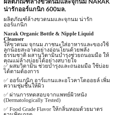
ผลิตภัณฑ์ล้างขวดนมและจุกนม NARAK
น่ารักออร์แกนิก 600มล.
ผลิตภัณฑ์ล้างขวดนมและจุกนม น่ารัก
ออร์แกนิก
Narak Organic Bottle & Nipple Liquid
Cleanser
ให้ขวดนม จุกนม ภาชนะใส่อาหารและของใช้
ลูกน้อยสะอาดอย่างอ่อนโยนด้วยพลัง
ธรรมชาติ ผสานวิตามินบำรุงช่วยถนอมมือ ให้
คุณแม่ล้างบ่อยได้อย่างสบายใจ
✅
ผสมวิตามิน ช่วยบำรุงและถนอมมือ ใช้บ่อย
ได้ตามต้องการ
✅
ออร์แกนิก อาร์แกนและอโวคาโดออยล์ เพิ่ม
ความชุ่มชื้นให้ผิว
✅
ผ่านการทดสอบจากแพทย์ผิวหนัง
(
Dermatologically Tested)
✅
Food Grade Flavor
ให้กลิ่นหอมด้วยมาตร
ฐานฟู้ดเกรด