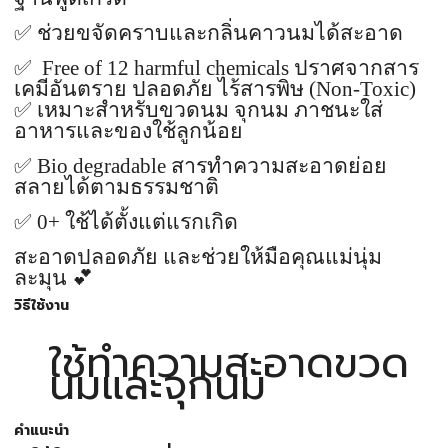
✅
ช่วยขจัดคราบและกลิ่นคาวนมได้สะอาด
✅
Free of 12 harmful chemicals
ปราศจากสาร
เคมีอันตราย ปลอดภัย ไร้สารพิษ (
Non-Toxic)
✅
เหมาะสำหรับขวดนม จุกนม ภาชนะใส่
อาหารและของใช้ลูกน้อย
✅
Bio degradable
สารทำความสะอาดย่อย
สลายได้ตามธรรมชาติ
✅
0+
ใช้ได้ตั้งแต่แรกเกิด
สะอาดปลอดภัย และช่วยให้มือคุณแม่นุ่ม
ละมุน
💕
วิธีใช้งาน
ใช้ทำความสะอาดขวด
นมและจุกนม
คำแนะนำ