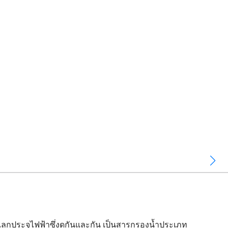
แลกประจุไฟฟ้าซึ่งดกันและกัน เป็นสารกรองน้ำประเภท