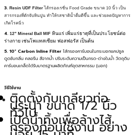
3.
Resin UDF Filter
ไส้กรองเรซิ่น Food Grade ขนาด 10 นิ้ว
เป็น
สารกรองที่ดักจับหินปูน ทำให้รสชาติน้ำดื่มดีขึ้น และช่วยลดปัญหาการ
เกิดโรคนิ่ว
4.
หินแร่ เพิ่มแร่ธาตุที่เป็นประโยชน์ต่อ
12" Mineral Ball MIF
ร่างกาย เช่นโพแทสเซียม ฟอสฟอรัส เป็นต้น
5. 10" Carbon Inline Filter
ไส้กรองคาร์บอนในกระบอกแคปซูล
ดูดซับกลิ่น คลอรีน สีจากน้ำ ปรับระดับความเป็นกรด-ด่างในน้ำ วัตถุดิบ
คาร์บอนเกล็ดได้รับมาตรฐานผลิตภัณฑ์อุตสาหกรรม (มอก)
วิธีใช้งาน
ติดตั้งกับเกลียวท่อ
ประปา ขนาด 1/2 นิ้ว
ทั่วไป
เปิดน้ำทิ้งเพื่อล้างไส้
กรองก่อนใช้งาน อย่าง
น้อย 15 นาที