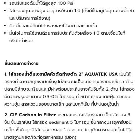
รอบรับแรงดันน้ำได้สูงสุด 100 Psi
ไส้กรองคุณภาพสูง อายุการใช้งาน 1 ปี (ทั้งนี้ขึ้นอยู่กับคุณภาพน้ำเข้า
และปริมาณการใช้งาน)
ติดตั้งและเปลี่ยนไส้กรองเองได้ง่าย และรวดเร็ว
มั่นใจในการใช้งานด้วยการรับประกันตัวเครื่อง 1 ปี ตามเงื่อนไขที่
บริษัทกำหนด
ขั้นตอนการทำงาน
1.
ไส้กรองน้ำดื่มเซรามิคหัวตัดท้ายตัด 2" AQUATEK USA
เป็นไส้
กรองทำจากวัสดุเซรามิกขึ้นรูปมีลักษณะเป็นแท่งทรงกระบอกสีขาว ด้าน
ปลายมีลักษณะเรียบและมีฝาพร้อมประเก็นยางกันซึมทั้ง 2 ด้าน ไส้กรอง
มีความพรุนประมาณ 0.3-0.5 ไมครอน ทำหน้าที่กรอง เศษฝุ่น ตะกอน
ความขุ่น สารแขวนลอยขนาดเล็ก และแบคทีเรีย ที่ปะปนอยู่ในน้ำ
2. CIF Carbon In Filter
กระบอกกรองไส้คาร์บอน เป็นไส้กรอง 3
ชั้น ชั้นแรกเป็น ไส้กรอง sediment 5 ไมครอน ชั้นกลางบรรจุคาร์บอน
เกล็ด ชั้นในสุดมีไส้กรองตะกอน 1 ไมครอน วัตถุดิบคาร์บอนเกร็ดได้รับ
มาตรฐานผลิตภัณฑ์อุตสาหกรรม (มอก)